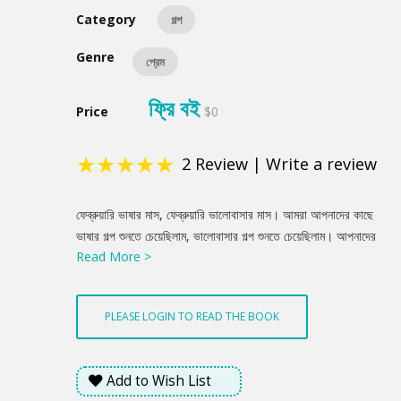
Category
গল্প
Genre
প্রেম
ফ্রি বই
Price
$0
★
★
★
★
★
2
Review
|
Write a review
Product
ফেব্রুয়ারি ভাষার মাস, ফেব্রুয়ারি ভালোবাসার মাস। আমরা আপনাদের কাছে
Summery
ভাষার গল্প শুনতে চেয়েছিলাম, ভালোবাসার গল্প শুনতে চেয়েছিলাম। আপনাদের
Read More >
পাঠানো গল্পগুলো থেকে বাছাই করা সেরা গল্প নিয়ে এই সংকলন।
PLEASE LOGIN TO READ THE BOOK
Add to Wish List