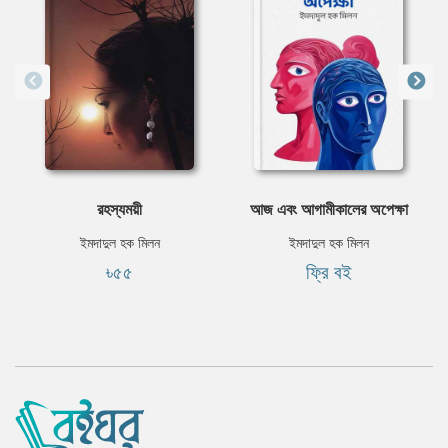
রহস্যময়ী
আজ এবং আগামীকালের অপেক্ষা
ইমদাদুল হক মিলন
ইমদাদুল হক মিলন
৳৫৫
ফ্রি বই