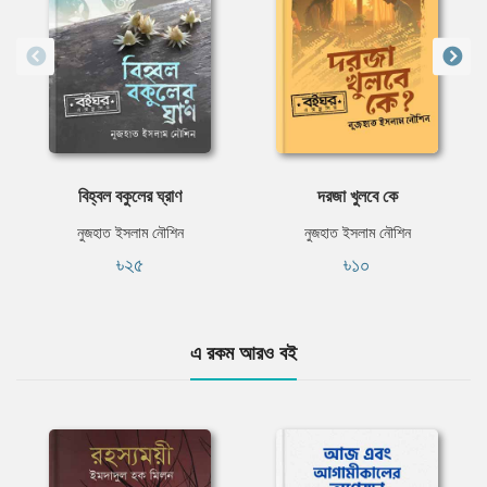
বিহ্বল বকুলের ঘ্রাণ
দরজা খুলবে কে
নুজহাত ইসলাম নৌশিন
নুজহাত ইসলাম নৌশিন
৳২৫
৳১০
এ রকম আরও বই