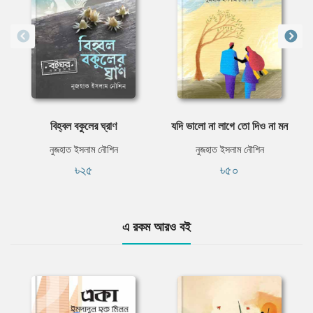
বিহ্বল বকুলের ঘ্রাণ
যদি ভালো না লাগে তো দিও না মন
নুজহাত ইসলাম নৌশিন
নুজহাত ইসলাম নৌশিন
৳২৫
৳৫০
এ রকম আরও বই