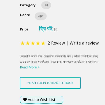
Category
গল্প
Genre
প্রেম
ফ্রি বই
Price
$0
★
★
★
★
★
2
Review
|
Write a review
Product
ফেব্রুয়ারি ভাষার মাস, ফেব্রুয়ারি ভালোবাসার মাস। আমরা আপনাদের কাছে
Summery
ভাষার গল্প শুনতে চেয়েছিলাম, ভালোবাসার গল্প শুনতে চেয়েছিলাম। আপনাদের
Read More >
পাঠানো গল্পগুলো থেকে বাছাই করা সেরা গল্প নিয়ে এই সংকলন।
PLEASE LOGIN TO READ THE BOOK
Add to Wish List