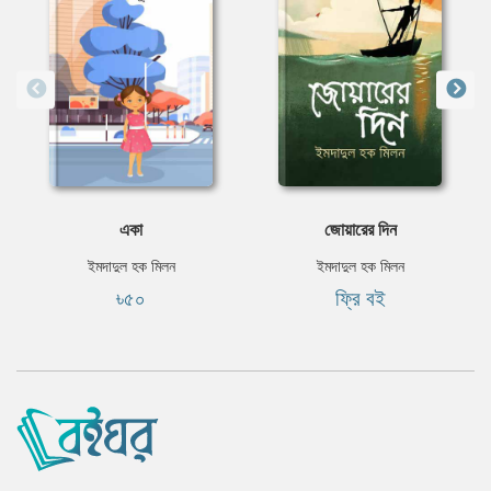
একা
জোয়ারের দিন
ইমদাদুল হক মিলন
ইমদাদুল হক মিলন
৳৫০
ফ্রি বই