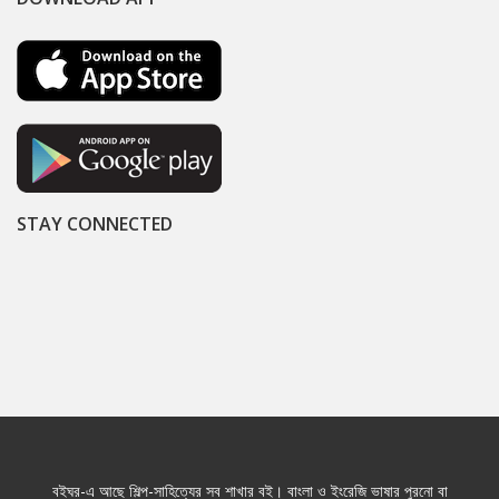
STAY CONNECTED
বইঘর-এ আছে শিল্প-সাহিত্যের সব শাখার বই। বাংলা ও ইংরেজি ভাষার পুরনো বা