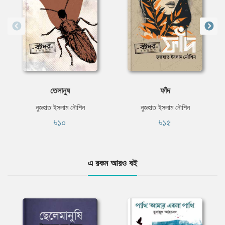
তেলানুষ
ফাঁদ
নুজহাত ইসলাম নৌশিন
নুজহাত ইসলাম নৌশিন
৳১০
৳১৫
এ রকম আরও বই