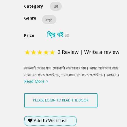
Category
গল্প
Genre
প্রেম
ফ্রি বই
Price
$0
★
★
★
★
★
2
Review
|
Write a review
Product
ফেব্রুয়ারি ভাষার মাস, ফেব্রুয়ারি ভালোবাসার মাস। আমরা আপনাদের কাছে
Summery
ভাষার গল্প শুনতে চেয়েছিলাম, ভালোবাসার গল্প শুনতে চেয়েছিলাম। আপনাদের
Read More >
পাঠানো গল্পগুলো থেকে বাছাই করা সেরা গল্প নিয়ে এই সংকলন।
PLEASE LOGIN TO READ THE BOOK
Add to Wish List