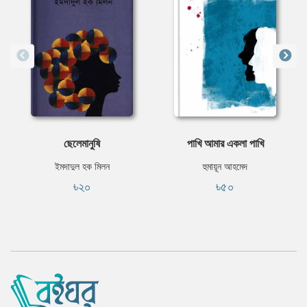
ছেলেমানুষি
পাখি আমার একলা পাখি
ইমদাদুল হক মিলন
হুমায়ূন আহমেদ
৳২০
৳৫০