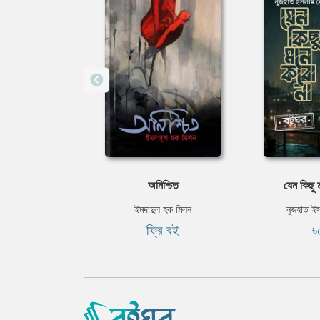
অনিশ্চিত
যেন কিছু 
ইমদাদুল হক মিলন
নুজহাত ই
ফ্রি বই
৳