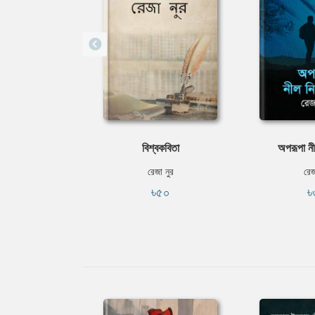
বিশ্বকবিতা
অপরূপা নী
রেজা নুর
রেজ
৳৫০
৳