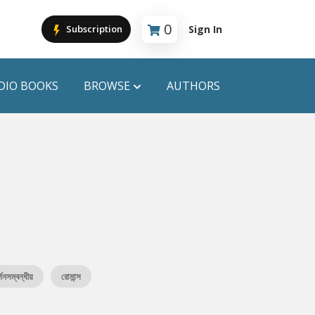
0
Sign In
Subscription
Cart is empty
DIO BOOKS
BROWSE
AUTHORS
PUBLICATIONS
ANYAPROKASH
Anyadhara
ors
Aajob Prokash
Bibliophile
্শনসম্বন্ধীয়
রোমান্স
Afsar Brothers