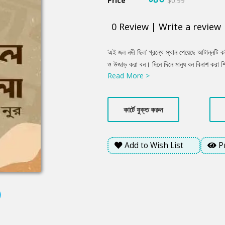
Price
$0.99
0
Review
|
Write a review
Product
‘এই জল নদী ছিল’ গ্রন্থে স্থান পেয়েছে আটান্নটি 
Summery
ও উজাড় করা বন। দিনে দিনে মানুষ বন বিনাশ করা 
Read More >
এখনো তা বুঝে উঠতে পারেনি। সকালের রোদের সাথে 
ভালোবাসা, নদীর প্রতি প্রেম ও বাঁশবনে বসে শরীর
মানুষের পায়ের আওয়াজ পাওয়া যায় দূরে কোথাও, তারা
কার্টে যুক্ত করুন
টান। বই যে বন্ধু হতে পারে, জ্ঞানের ভাণ্ডার হতে 
Add to Wish List
P