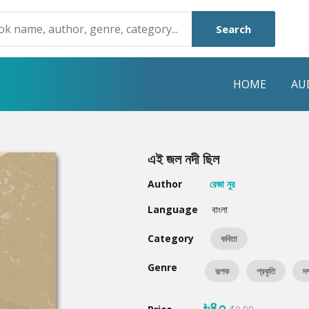
Search
HOME
AU
NRE
POPULAR AUTHORS
HIGHLIGHTS
এই জল নদী ছিল
Humayun Ahmed
Hot & New
Author
রেজা নুর
Mouri Morium
Featured Event
Language
বাংলা
Mohammad Nazim Uddin
Featured Auth
Category
কবিতা
Shanjana Alam
Best Seller
Genre
রূপক
প্রকৃতি
দর
Anisul Hoque
Editors Choice
৳৪০