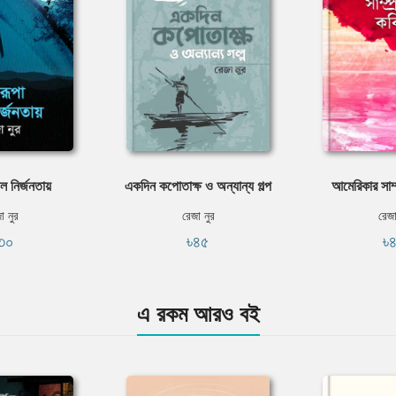
ল নির্জনতায়
একদিন কপোতাক্ষ ও অন্যান্য গল্প
আমেরিকার সাম
া নুর
রেজা নুর
রেজা
৩০
৳৪৫
৳
এ রকম আরও বই