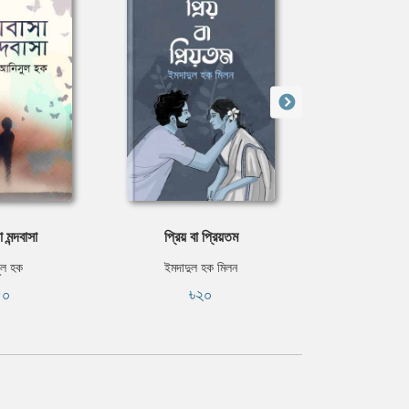
 মন্দবাসা
প্রিয় বা প্রিয়তম
দুঃখ 
ুল হক
ইমদাদুল হক মিলন
ইমদাদুল 
৫০
৳২০
৳৩