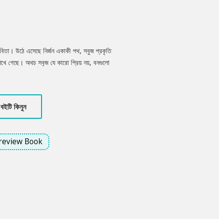
কবিতা। উঠে এসেছে নির্জন একাকী পথ, সবুজ প্রকৃতি
শিখে গেছে। অথচ সবুজ যে কারো প্রিয় নয়, বনগুলো
পাতার সখ্যতা, আলোর ওমে সবুজের যে নিটুট
 জুড়ানো বাতাস যেন কবিতাকে করেছে অলংকৃত।
 চলতেও শিখেছে। কিন্তু ভুলে গেছে শুধু অরণ্যের
বইটি কিনুন
পারে কবিতায় তা প্রকাশ পেয়েছে।
review Book