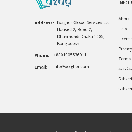
INFO
About
Boighor Global Services Ltd
Address:
Help
House 32, Road 2,
Dhanmondi Dhaka 1205,
Licens
Bangladesh
Privacy
+8801905536011
Phone:
Terms 
info@boighor.com
Email:
ক্রয়-বিক্
Subscri
Subscr