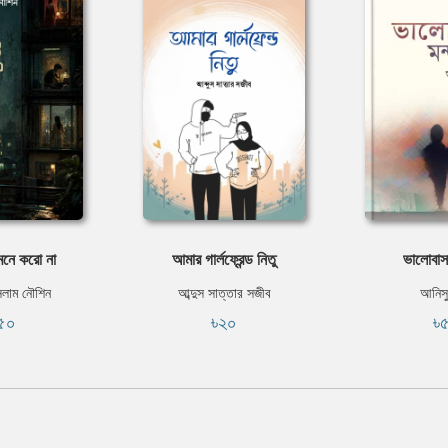
মনে করো না
আমার গার্লফ্রেন্ড নিতু
ভালোবাসা
সলাম নৌশিন
আব্দুস সাত্তার সজীব
আনিস
৫০
৳২০
৳