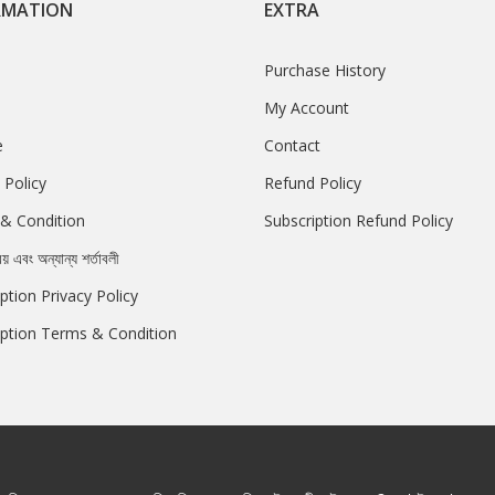
RMATION
EXTRA
Purchase History
My Account
e
Contact
 Policy
Refund Policy
& Condition
Subscription Refund Policy
রয় এবং অন্যান্য শর্তাবলী
ption Privacy Policy
iption Terms & Condition