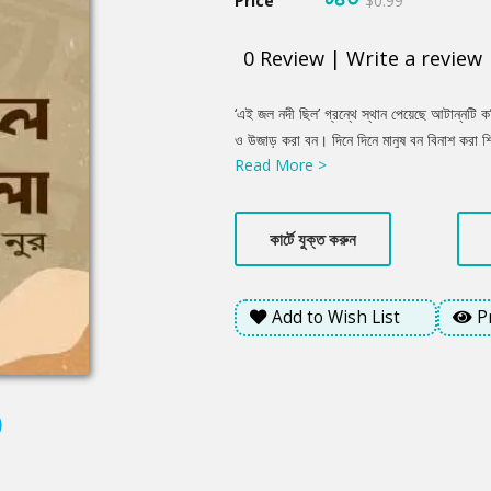
Price
$0.99
0
Review
|
Write a review
Product
‘এই জল নদী ছিল’ গ্রন্থে স্থান পেয়েছে আটান্নটি 
Summery
ও উজাড় করা বন। দিনে দিনে মানুষ বন বিনাশ করা 
Read More >
এখনো তা বুঝে উঠতে পারেনি। সকালের রোদের সাথে 
ভালোবাসা, নদীর প্রতি প্রেম ও বাঁশবনে বসে শরীর
মানুষের পায়ের আওয়াজ পাওয়া যায় দূরে কোথাও, তারা
কার্টে যুক্ত করুন
টান। বই যে বন্ধু হতে পারে, জ্ঞানের ভাণ্ডার হতে 
Add to Wish List
P