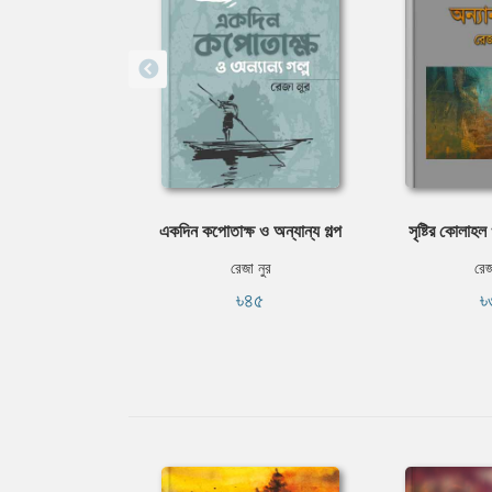
একদিন কপোতাক্ষ ও অন্যান্য গল্প
সৃষ্টির কোলাহল
রেজা নুর
রেজ
৳৪৫
৳