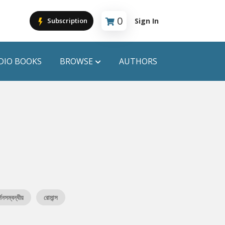
0
Sign In
Subscription
Cart is empty
DIO BOOKS
BROWSE
AUTHORS
PUBLICATIONS
ANYAPROKASH
Anyadhara
ors
Aajob Prokash
Bibliophile
্শনসম্বন্ধীয়
রোমান্স
Afsar Brothers