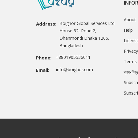
INFO
About
Boighor Global Services Ltd
Address:
Help
House 32, Road 2,
Dhanmondi Dhaka 1205,
Licens
Bangladesh
Privacy
+8801905536011
Phone:
Terms 
info@boighor.com
Email:
ক্রয়-বিক্
Subscri
Subscr