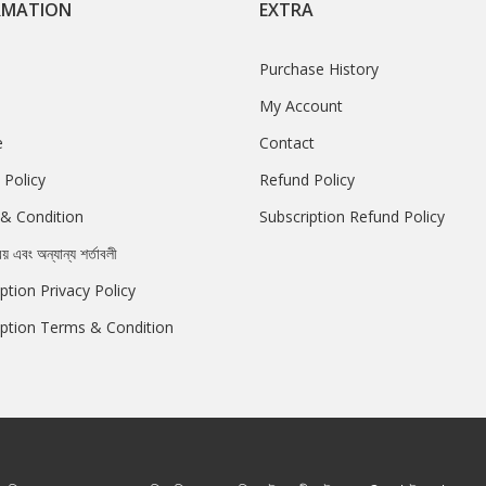
RMATION
EXTRA
Purchase History
My Account
e
Contact
 Policy
Refund Policy
& Condition
Subscription Refund Policy
রয় এবং অন্যান্য শর্তাবলী
ption Privacy Policy
iption Terms & Condition