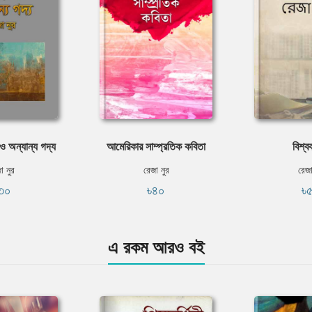
 ও অন্যান্য গদ্য
আমেরিকার সাম্প্রতিক কবিতা
বিশ্ব
া নুর
রেজা নুর
রেজা
৩০
৳৪০
৳
এ রকম আরও বই