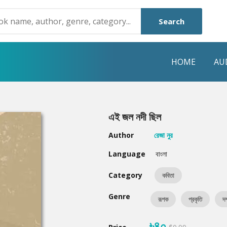
Search
HOME
AU
NRE
POPULAR AUTHORS
HIGHLIGHTS
এই জল নদী ছিল
Humayun Ahmed
Hot & New
Author
রেজা নুর
Mouri Morium
Featured Event
Language
বাংলা
Mohammad Nazim Uddin
Featured Auth
Category
কবিতা
Shanjana Alam
Best Seller
Genre
রূপক
প্রকৃতি
দর
Anisul Hoque
Editors Choice
৳৪০