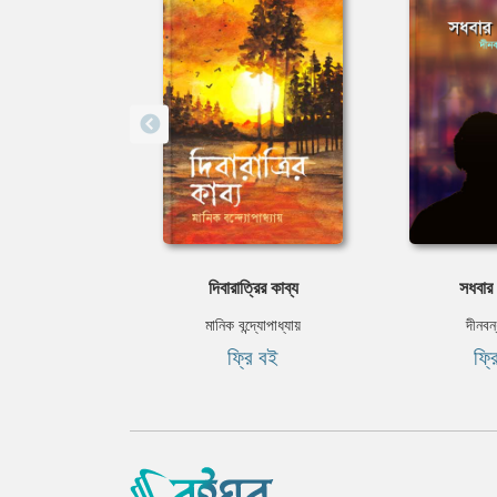
দিবারাত্রির কাব্য
সধবার
মানিক বন্দ্যোপাধ্যায়
দীনবন্
ফ্রি বই
ফ্র