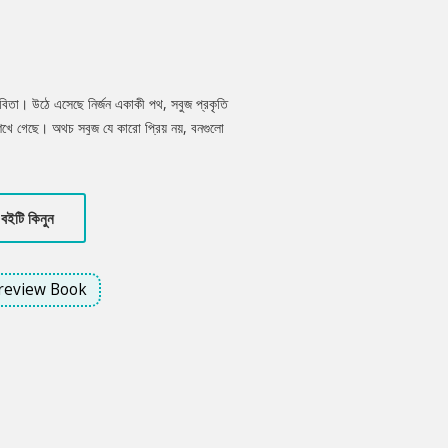
কবিতা। উঠে এসেছে নির্জন একাকী পথ, সবুজ প্রকৃতি
শিখে গেছে। অথচ সবুজ যে কারো প্রিয় নয়, বনগুলো
পাতার সখ্যতা, আলোর ওমে সবুজের যে নিটুট
 জুড়ানো বাতাস যেন কবিতাকে করেছে অলংকৃত।
 চলতেও শিখেছে। কিন্তু ভুলে গেছে শুধু অরণ্যের
বইটি কিনুন
পারে কবিতায় তা প্রকাশ পেয়েছে।
review Book