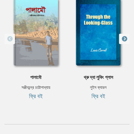
পালামৌ
থ্রু দ্যা লুকিং গ্লাস
সঞ্জীবচন্দ্র চট্টোপাধ্যায়
লুইস ক্যারল
ফ্রি বই
ফ্রি বই