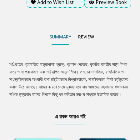
Add to Wish List
Preview Book
SUMMARY
REVIEW
‘পণ্ডিতের প্রযোজিত যাত্রাপালা’ গ্রন্থে প্রকাশ পেয়েছে, কুরুচির যাবতীয় নাট্য কিংবা
Tab
যাত্রাপালা প্রযোজনা এবং পরিকল্পিত অদূরদর্শিতা। তাছাড়া সামাজিক, রাজনৈতিক ও
সাংস্কৃতিকভাবে অপরাধী তথা রাষ্ট্রীয়ভাবে বিশ্বাসঘাতক, সামষ্টিকভাবে বিনষ্ট দুর্বৃত্তদের
Article
কথাও উঠে এসেছে। যাদের কারণে ভেঙে চুরমার হয়ে যায় আমাদের বহুকালের যৎসামান্য
সঞ্চিত মূল্যবোধ তাদের বিপক্ষে কিছু শব্দ কবিতার চরণের মাধ্যমে উচ্চারিত হয়েছে।
এ রকম আরও বই