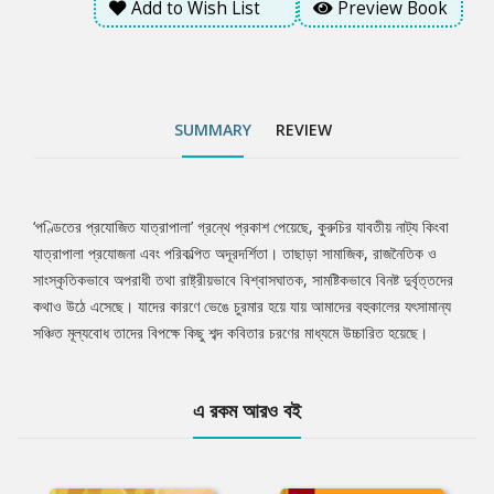
Add to Wish List
Preview Book
SUMMARY
REVIEW
‘পণ্ডিতের প্রযোজিত যাত্রাপালা’ গ্রন্থে প্রকাশ পেয়েছে, কুরুচির যাবতীয় নাট্য কিংবা
Tab
যাত্রাপালা প্রযোজনা এবং পরিকল্পিত অদূরদর্শিতা। তাছাড়া সামাজিক, রাজনৈতিক ও
সাংস্কৃতিকভাবে অপরাধী তথা রাষ্ট্রীয়ভাবে বিশ্বাসঘাতক, সামষ্টিকভাবে বিনষ্ট দুর্বৃত্তদের
Article
কথাও উঠে এসেছে। যাদের কারণে ভেঙে চুরমার হয়ে যায় আমাদের বহুকালের যৎসামান্য
সঞ্চিত মূল্যবোধ তাদের বিপক্ষে কিছু শব্দ কবিতার চরণের মাধ্যমে উচ্চারিত হয়েছে।
এ রকম আরও বই