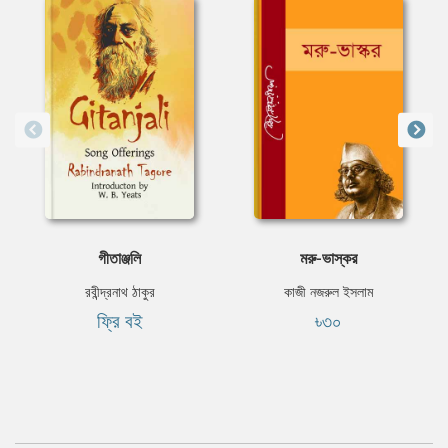
গীতাঞ্জলি
মরু-ভাস্কর
রবীন্দ্রনাথ ঠাকুর
কাজী নজরুল ইসলাম
ফ্রি বই
৳৩০