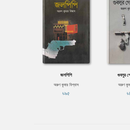
জলপিপি
গুবলুর গো
অরুণ কুমার বিশ্বাস
অরুণ কুম
৳৯৫
৳