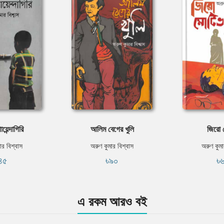
য়েন্দাগিরি
আলিম বেগের খুলি
জিরো 
ার বিশ্বাস
অরুণ কুমার বিশ্বাস
অরুণ কুমা
৪৫
৳৯০
৳
এ রকম আরও বই