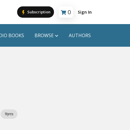
0
Sign In
Subscription
Cart is empty
DIO BOOKS
BROWSE
AUTHORS
PUBLICATIONS
ANYAPROKASH
Anyadhara
ors
Aajob Prokash
Bibliophile
থ্রিলার
Afsar Brothers