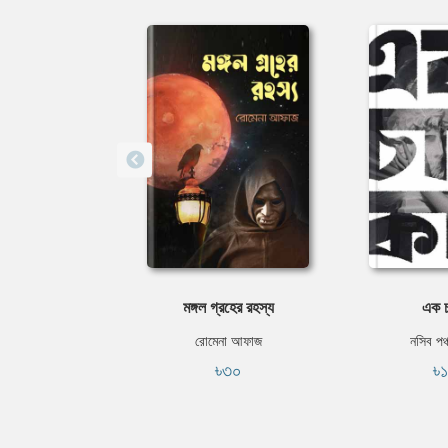
মঙ্গল গ্রহের রহস্য
এক চ
রোমেনা আফাজ
নসিব পঞ্
৳৩০
৳