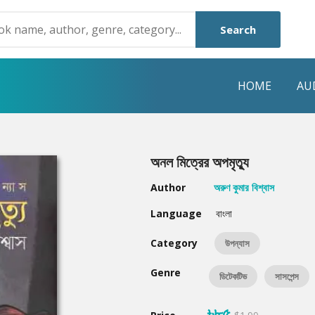
Search
HOME
AU
NRE
POPULAR AUTHORS
HIGHLIGHTS
অনল মিত্রের অপমৃত্যু
Humayun Ahmed
Hot & New
Author
অরুণ কুমার বিশ্বাস
Mouri Morium
Featured Event
Language
বাংলা
Mohammad Nazim Uddin
Featured Auth
Category
উপন্যাস
Shanjana Alam
Best Seller
Genre
ডিটেকটিভ
সাসপেন্স
Anisul Hoque
Editors Choice
৳৮৫