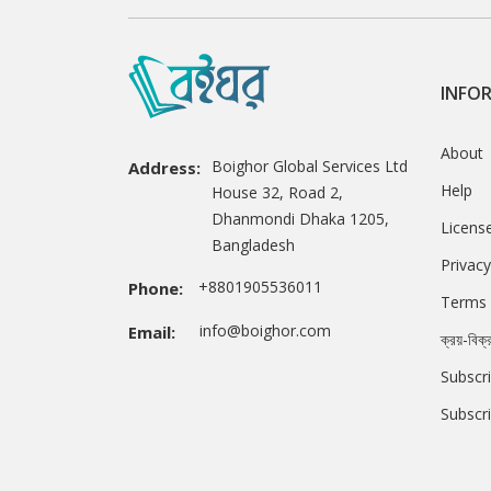
INFO
About
Boighor Global Services Ltd
Address:
Help
House 32, Road 2,
Dhanmondi Dhaka 1205,
Licens
Bangladesh
Privacy
+8801905536011
Phone:
Terms 
info@boighor.com
Email:
ক্রয়-বিক্
Subscri
Subscr