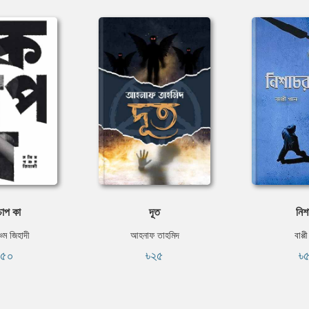
াপ কা
দূত
নিশ
চম জিহাদী
আহনাফ তাহমিদ
বাপ্প
১৫০
৳২৫
৳