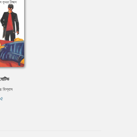
মোটিভ
র বিশ্বাস
৬৫