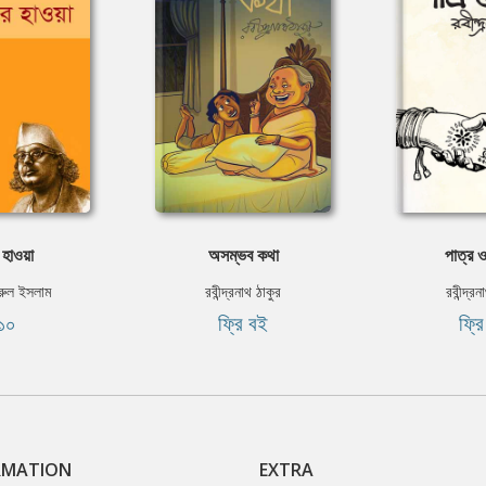
 হাওয়া
অসম্ভব কথা
পাত্র ও
রুল ইসলাম
রবীন্দ্রনাথ ঠাকুর
রবীন্দ্র
১০
ফ্রি বই
ফ্র
RMATION
EXTRA