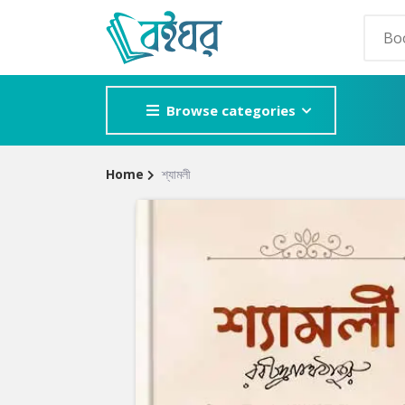
Browse categories
Home
শ্যামলী
Site
POPULAR GE
Breadcrumb
Adventure
Mystery
Romance
Horror
Detective