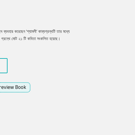
ন্দ ব্যবহার করেছেন ‘শ্যামলী’ কাব্যগ্রন্থটি তার মধ্যে
 গ্রন্থে মোট ২১ টি কবিতা সংকলিত হয়েছে।
রেছেন। এই গ্রন্থের কবিতায় ভাষার নতুনত্ব ও
 , প্রকৃতি প্রেমেকে উপস্থাপন করেছেন কবি।
review Book