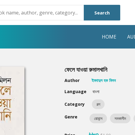
Search
HOME
AU
NRE
POPULAR AUTHORS
HIGHLIGHTS
ফেলে যাওয়া রুমালখানি
Humayun Ahmed
Hot & New
Author
ইমদাদুল হক মিলন
Mouri Morium
Featured Event
Language
বাংলা
Mohammad Nazim Uddin
Featured Auth
Category
গল্প
Shanjana Alam
Best Seller
Genre
রোমান্স
সমকালীন
Anisul Hoque
Editors Choice
৳৮০