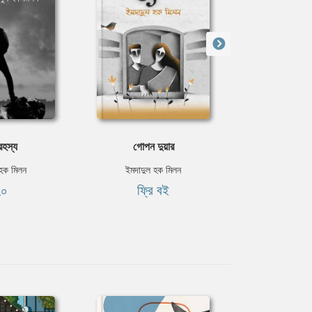
রহস্য
গোপন দুয়ার
প্রিয়দর
 হক মিলন
ইমদাদুল হক মিলন
ইমদাদুল 
২০
ফ্রি বই
৳২