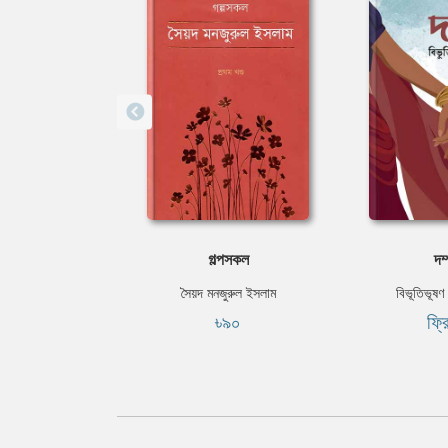
গল্পসকল
দম
সৈয়দ মনজুরুল ইসলাম
বিভূতিভূষণ ব
৳৯০
ফ্র