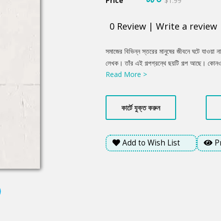
Price
$1.99
0
Review
|
Write a review
Product
সমাজের বিভিন্ন স্তরের মানুষের জীবনে ঘটে যাওয়া না
Summery
লেখক। তাঁর এই গল্পগ্রন্থে ছয়টি গল্প আছে। কোনও 
Read More >
করা ছেলের কাহিনি, কোনও গল্পে বহু বহু বছর পর বড়
বাবার কাছে শোনা তার বাবার এক ঋণের কথা, কোনও গল
শিশু... ‘ফেলে যাওয়া রুমালখানি’ জীবনের এই রকম ছ
কার্টে যুক্ত করুন
Add to Wish List
P