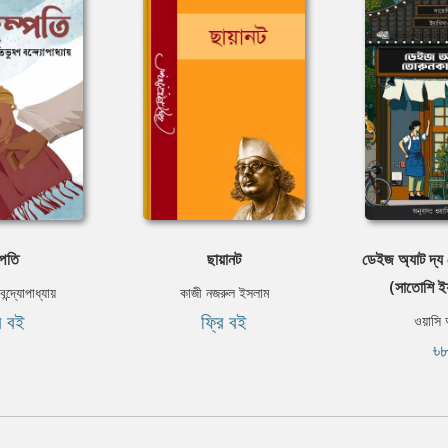
্পতি
ছায়ানট
ডেইজ অ্যাট দ্য
(সাতোশি ই
ন্দ্যোপাধ্যায়
কাজী নজরুল ইসলাম
ি বই
ফ্রি বই
ওয়াসি
৳