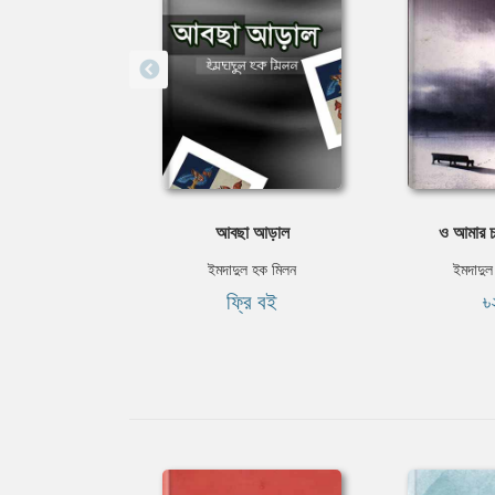
আবছা আড়াল
ও আমার চ
ইমদাদুল হক মিলন
ইমদাদুল
ফ্রি বই
৳