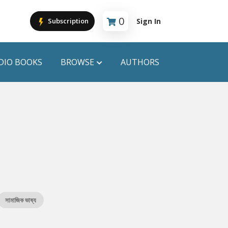
0
Sign In
Subscription
Cart is empty
DIO BOOKS
BROWSE
AUTHORS
PUBLICATIONS
ANYAPROKASH
Anyadhara
ors
Aajob Prokash
Bibliophile
সামাজিক ভাষ্য
Afsar Brothers