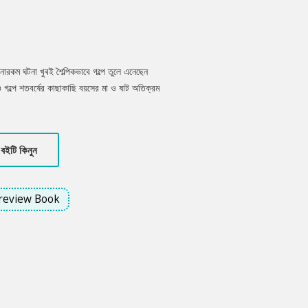
নারকম ঘটনা খুবই শৈল্পিকভাবে গল্পে তুলে এনেছেন
গল্পে শতবর্ষের কাছাকাছি বয়সের মা ও ষাট অতিক্রম
 ব্যবসায়ী ছেলের মনে পড়েছে কিশোর বয়সে বন্ধুর
্পে গ্রামের নির্জন কবরের পাশে পড়ে থাকা জ্যান্ত
য়টি দিকে নিয়ে যাবে পাঠককে।
বইটি কিনুন
review Book