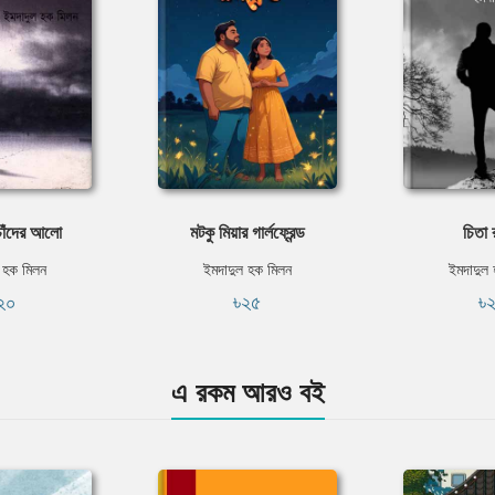
াঁদের আলো
মটকু মিয়ার গার্লফ্রেন্ড
চিতা 
 হক মিলন
ইমদাদুল হক মিলন
ইমদাদুল
২০
৳২৫
৳
এ রকম আরও বই