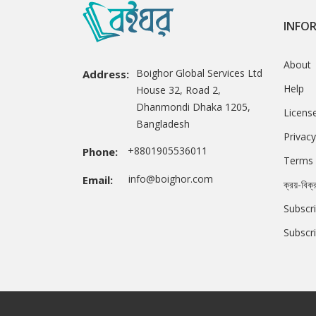
INFO
About
Boighor Global Services Ltd
Address:
Help
House 32, Road 2,
Dhanmondi Dhaka 1205,
Licens
Bangladesh
Privacy
+8801905536011
Phone:
Terms 
info@boighor.com
Email:
ক্রয়-বিক্
Subscri
Subscr