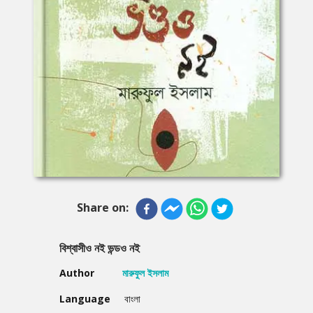
Share on:
বিশ্বাসীও নই ভন্ডও নই
Author
মারুফুল ইসলাম
Language
বাংলা