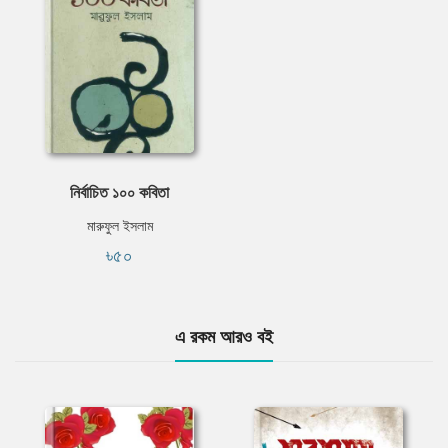
নির্বাচিত ১০০ কবিতা
মারুফুল ইসলাম
৳৫০
এ রকম আরও বই