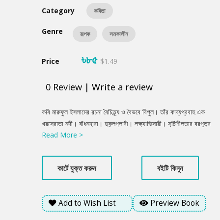
Category
কবিতা
Genre
রূপক
সমকালীন
৳৮৫
Price
$1.49
0
Review
|
Write a review
Product
কবি মারুফুল ইসলামের রচনা বৈচিত্র্য ও বৈভবে বিপুল। তাঁর কাব্যপ্রবাহ এক
Summery
খরস্রোতা নদী। বাঁধনহারা। দুকূলপ্লাবী। লক্ষ্যাভিসারী। সৃষ্টিশীলতার বরপুত্র
Read More >
তিনি। সময়ের অগ্রণী দূত। বয়ে নিয়ে আসেন নিত্যনতুন বার্তা- হৃদয়ের,
মননের, জীবনের। তাঁর কবিতা ক্রমাগত খুলে দিতে থাকে অজানা অচেনা সব
দরজা।
কার্টে যুক্ত করুন
বইটি কিনুন
Add to Wish List
Preview Book