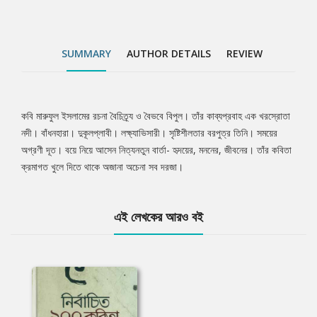
SUMMARY
AUTHOR DETAILS
REVIEW
কবি মারুফুল ইসলামের রচনা বৈচিত্র্য ও বৈভবে বিপুল। তাঁর কাব্যপ্রবাহ এক খরস্রোতা
Tab
নদী। বাঁধনহারা। দুকূলপ্লাবী। লক্ষ্যাভিসারী। সৃষ্টিশীলতার বরপুত্র তিনি। সময়ের
অগ্রণী দূত। বয়ে নিয়ে আসেন নিত্যনতুন বার্তা- হৃদয়ের, মননের, জীবনের। তাঁর কবিতা
Article
ক্রমাগত খুলে দিতে থাকে অজানা অচেনা সব দরজা।
এই লেখকের আরও বই