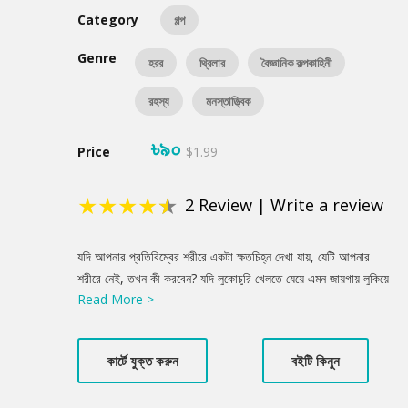
Category
গল্প
Genre
হরর
থ্রিলার
বৈজ্ঞানিক কল্পকাহিনী
রহস্য
মনস্তাত্ত্বিক
৳৯০
Price
$1.99
★
★
★
★
★
2
Review
|
Write a review
Product
যদি আপনার প্রতিবিম্বের শরীরে একটা ক্ষতচিহ্ন দেখা যায়, যেটি আপনার
Summery
শরীরে নেই, তখন কী করবেন? যদি লুকোচুরি খেলতে যেয়ে এমন জায়গায় লুকিয়ে
Read More >
পড়েন যেখান থেকে ফিরে আসা সম্ভব নয়? কোনো বইয়ের উৎসর্গপত্রে কি গল্প
লুকিয়ে থাকতে পারে? সর্বমোট ২১টি গল্প আছে এ বইয়ে; ১০টি হরর, ২টি
থ্রিলার, ২টি কল্পবিজ্ঞান এবং ৭টি অন্যরকম অদ্ভুত গল্প। প্রতি গল্পে পাবেন
কার্টে যুক্ত করুন
বইটি কিনুন
এমন কোনো বিচিত্র প্রশ্ন এবং আরও বিচিত্র উত্তর। ভয়, কৌতুহল,
বিভ্রান্তি, বিষাদ- অনেক রকম অনুভূতি মিশে আছে গল্পগুলোর মধ্যে। যদি