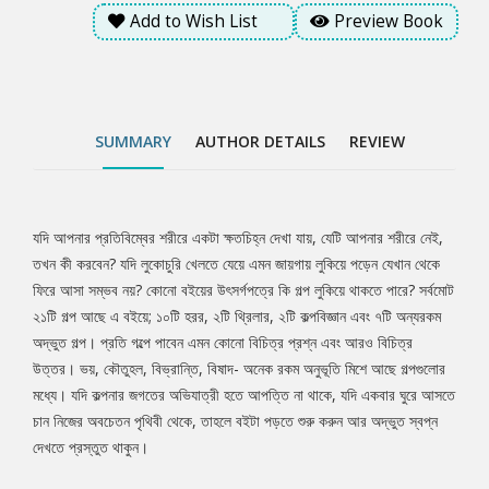
কল্পনার জগতের অভিযাত্রী হতে আপত্তি না থাকে, যদি একবার ঘুরে আসতে
Add to Wish List
Preview Book
চান নিজের অবচেতন পৃথিবী থেকে, তাহলে বইটা পড়তে শুরু করুন আর অদ্ভুত
স্বপ্ন দেখতে প্রস্তুত থাকুন।
SUMMARY
AUTHOR DETAILS
REVIEW
যদি আপনার প্রতিবিম্বের শরীরে একটা ক্ষতচিহ্ন দেখা যায়, যেটি আপনার শরীরে নেই,
Tab
তখন কী করবেন? যদি লুকোচুরি খেলতে যেয়ে এমন জায়গায় লুকিয়ে পড়েন যেখান থেকে
ফিরে আসা সম্ভব নয়? কোনো বইয়ের উৎসর্গপত্রে কি গল্প লুকিয়ে থাকতে পারে? সর্বমোট
Article
২১টি গল্প আছে এ বইয়ে; ১০টি হরর, ২টি থ্রিলার, ২টি কল্পবিজ্ঞান এবং ৭টি অন্যরকম
অদ্ভুত গল্প। প্রতি গল্পে পাবেন এমন কোনো বিচিত্র প্রশ্ন এবং আরও বিচিত্র
উত্তর। ভয়, কৌতুহল, বিভ্রান্তি, বিষাদ- অনেক রকম অনুভূতি মিশে আছে গল্পগুলোর
মধ্যে। যদি কল্পনার জগতের অভিযাত্রী হতে আপত্তি না থাকে, যদি একবার ঘুরে আসতে
চান নিজের অবচেতন পৃথিবী থেকে, তাহলে বইটা পড়তে শুরু করুন আর অদ্ভুত স্বপ্ন
দেখতে প্রস্তুত থাকুন।