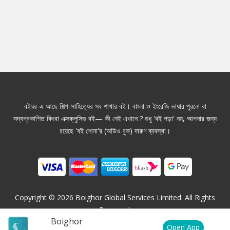
বইঘর-এ আছে শিল্প-সাহিত্যের সব শাখার বই। বাংলা ও ইংরেজি ভাষার পুরনো বা
সদ্যপ্রকাশিত কিংবা এক্সক্লুসিভ বই— কী নেই এখানে ? শুধু 'বই পড়া' নয়, আপনার জন্য
রয়েছে 'বই শোনা'র (অডিও বুক) দারুণ ব্যবস্থা।
Copyright ©
2026
Boighor Global Services Limited. All Rights
Reserved.
Boighor
Open App