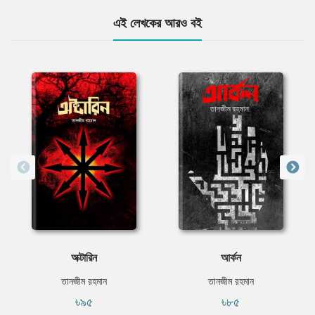
এই লেখকের আরও বই
অক্টারিন
আর্কন
তানজীম রহমান
তানজীম রহমান
৳৯৫
৳৮৫