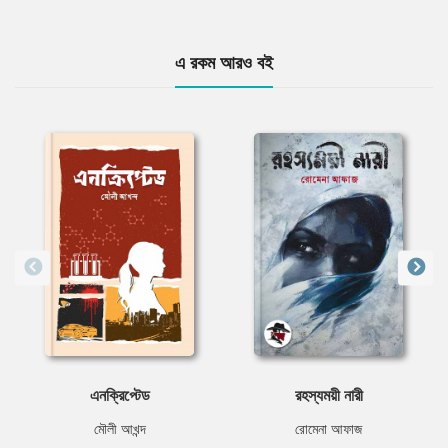
এ রকম আরও বই
এনক্রিপ্টেড
রহস্যময়ী নারী
মৌলী আখন্দ
রোমেনা আফাজ