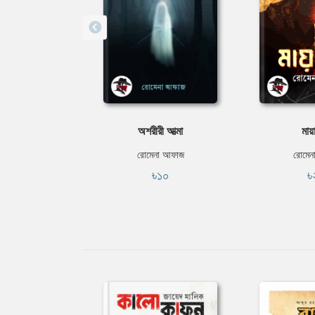
অশরীরী আত্মা
মায়
রোমেনা আফাজ
রোমেন
৳১০
৳