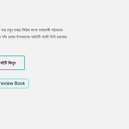
তার দস্যু বনহুর সিরিজ বাংলা ভাষাভাষী পাঠকদের
তাঁর রহস্য উপন্যাসের প্রতিটি পর্বেই তিনি রহস্যের
েন সুনিপুর ভাবে। দস্যু বনহুরের দুর্ধর্ষ অভিযানগুলোর
েখিকা। রহস্যময়ী নারী উপন্যাসটি তেমনই এক রচনা।
বইটি কিনুন
review Book