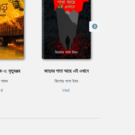
জ-৩: মৃত্যুঞ্জয়
জাদুঘর পাতা আছে এই এখানে
ফিনি
 শামস
কিশোর পাশা ইমন
জাহিদ 
৮৫
৳৯৫
৳৬