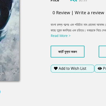
Price
$0.99
0
Review
|
Write a review
Product
বাংলা রহ্স্য গল্পের এক পরিচিত নাম রোমেনা আফাজ। 
Summery
কাছে তুমুল জনপ্রিয় এক চরিত্র। বনহুরকে নিয়ে লেখা 
Read More >
জাল বিস্তার করে পাঠক মনকে আকৃষ্ট করার চেষ্টা করেছ
মাধ্যমে তিনি অভিনব পন্থায় জীবনচিত্র এঁকেছেন ল
কার্টে যুক্ত করুন
Add to Wish List
P