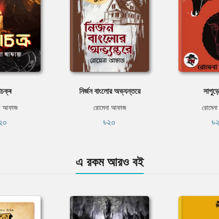
াচক্ৰ
নির্জন বাংলোর অভ্যন্তরে
সাপুড়ে
া আফাজ
রোমেনা আফাজ
রোমেন
২০
৳২০
৳
এ রকম আরও বই