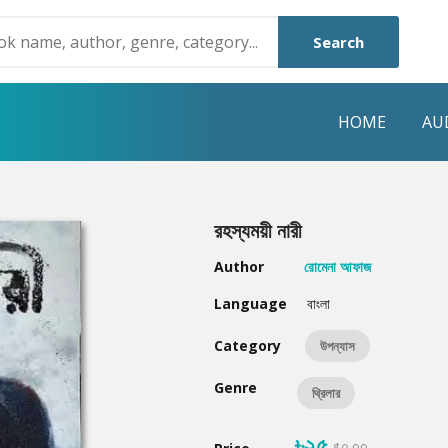
Search
HOME
AU
NRE
POPULAR AUTHORS
HIGHLIGHTS
রহস্যময়ী নারী
Humayun Ahmed
Hot & New
Author
রোমেনা আফাজ
Mouri Morium
Featured Event
Language
বাংলা
Mohammad Nazim Uddin
Featured Auth
Category
উপন্যাস
Shanjana Alam
Best Seller
Genre
থ্রিলার
Anisul Hoque
Editors Choice
৳২৫