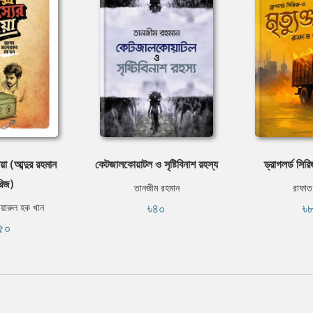
ায়া (আব্দুর রহমান
কেটজালকোয়াটল ও সৃষ্টিবিনাশ রহস্য
ড্রাগলর্ড সিরি
রিজ)
তানজীম রহমান
রাফাত
৳৪০
৳
োয়ারুল হক খান
৫০