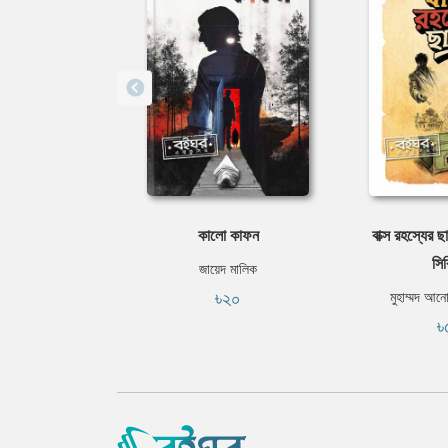
কালো কাফন
বাক্স রহস্যের ছ
সি
জায়েদ মালিক
৳২০
মুহাম্মদ আন
৳