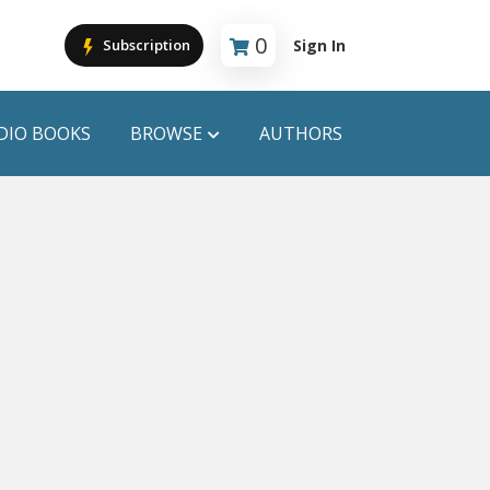
0
Sign In
Subscription
Cart is empty
DIO BOOKS
BROWSE
AUTHORS
PUBLICATIONS
ANYAPROKASH
Anyadhara
ors
Aajob Prokash
Bibliophile
Afsar Brothers