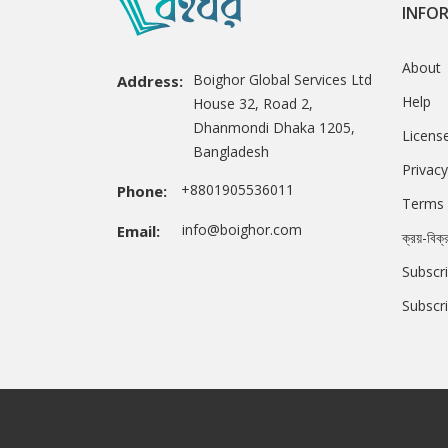
INFO
About
Boighor Global Services Ltd
Address:
Help
House 32, Road 2,
Dhanmondi Dhaka 1205,
Licens
Bangladesh
Privacy
+8801905536011
Phone:
Terms 
info@boighor.com
Email:
ক্রয়-বিক্
Subscri
Subscr