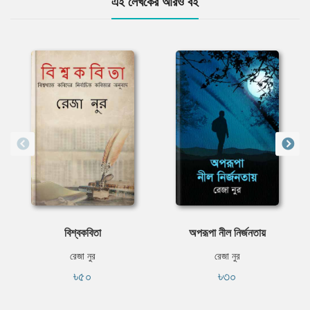
এই লেখকের আরও বই
বিশ্বকবিতা
অপরূপা নীল নির্জনতায়
রেজা নুর
রেজা নুর
৳৫০
৳৩০