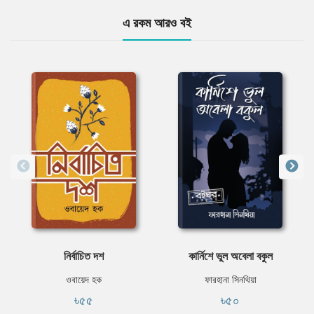
এ রকম আরও বই
নির্বাচিত দশ
কার্নিশে ভুল অবেলা বকুল
ওবায়েদ হক
ফারহানা সিনথিয়া
৳৫৫
৳৫০