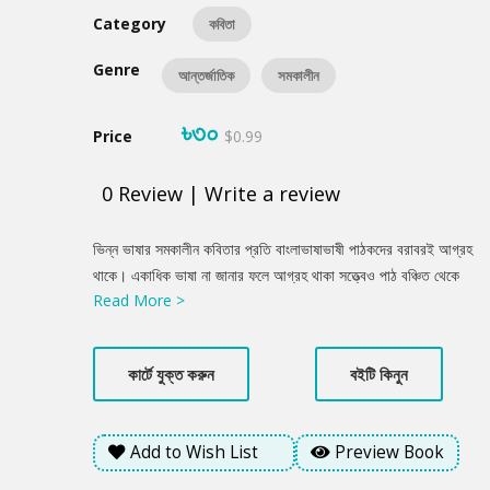
Category
কবিতা
Genre
আন্তর্জাতিক
সমকালীন
৳৩০
Price
$0.99
0
Review
|
Write a review
Product
ভিন্ন ভাষার সমকালীন কবিতার প্রতি বাংলাভাষাভাষী পাঠকদের বরাবরই আগ্রহ
Summery
থাকে। একাধিক ভাষা না জানার ফলে আগ্রহ থাকা সত্ত্বেও পাঠ বঞ্চিত থেকে
Read More >
যান অনেকে। সেই আগ্রহী পাঠকদের তৃষ্ণা মেটাতে রেজা নূর অনুবাদ করেছেন
সাম্প্রতিক সময়ে লেখা আমেরিকার কবিতা-২। প্রেম-দ্রোহ, বিশ্ব নাগরিক
ভাবনা ও মনস্তাত্ত্বিক উপস্থাপনের কবিতাগুলো বইটকে গুরুত্বপূর্ণ করে
কার্টে যুক্ত করুন
বইটি কিনুন
তুলেছে। বইটি সম্পর্কে তিনি বলেন, ‘স্কুলের ইংরেজি বইতে নিউইয়র্ক নগরীর
আলো আর কাচের আকাশচুম্বী দালান নিয়ে কবিতা কিংবা কলেজে এলিসের
প্রেমের পড়ার কবিতার অনুভব আর বিশ্ববিদ্যালয়ের অজস্র কবিতার সমুদ্রে
Add to Wish List
Preview Book
সঁতার কখনও শেষ হবার নয়। দেশের বাইরের যে কোনো কবিতা পড়লে মনে হয়,
এ মানুষের কলম নিঃসৃত। মনের কালিতে হৃদয় উন্মোচন। ভাষা অন্য, কিন্তু কথা