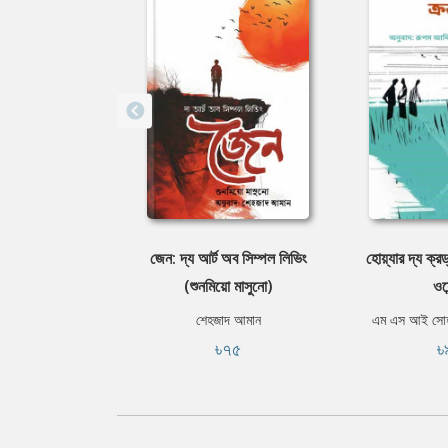
জেন: দ্য আর্ট অব সিম্পল লিভিং
হোয়্যার দ্য ক্র
(শুনমিয়ো মাসুনো)
ওয়ে
শেহজাদ আমান
এম এস আই সোহা
৳৭৫
৳