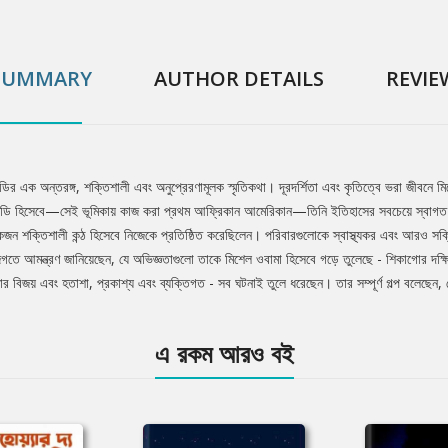
SUMMARY
AUTHOR DETAILS
REVIE
র্স্ট লেডির এক অন্তরঙ্গ, শক্তিশালী এবং অনুপ্রেরণামূলক স্মৃতিকথা। দূরদর্শিতা এবং কৃতিত্বে ভরা জ
র্স্ট লেডি হিসেবে—সেই ভূমিকায় কাজ করা প্রথম আফ্রিকান আমেরিকান—তিনি ইতিহাসের সবচেয়ে স্বাগত
জন্য একজন শক্তিশালী কন্ঠ হিসেবে নিজেকে প্রতিষ্ঠিত করেছিলেন। পরিবারগুলোকে স্বাস্থ্যকর এবং আরও
জগতে আমন্ত্রণ জানিয়েছেন, যে অভিজ্ঞতাগুলো তাকে মিশেল ওবামা হিসেবে গড়ে তুলেছে - শিকাগোর দক্ষ
র বিজয় এবং হতাশা, প্রকাশ্য এবং ব্যক্তিগত - সব ঘটনাই তুলে ধরেছেন। তার সম্পূর্ণ গল্প বলেছেন
এ রকম আরও বই