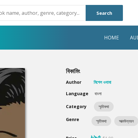
Search
HOME
AU
NRE
POPULAR AUTHORS
HIGHLIGHTS
বিকামিং
Humayun Ahmed
Hot & New
Author
মিশেল ওবামা
Mouri Morium
Featured Event
Language
বাংলা
Mohammad Nazim Uddin
Featured Auth
Category
স্মৃতিকথা
Shanjana Alam
Best Seller
Genre
স্মৃতিকথা
আত্মউন্নয়ন
Anisul Hoque
Editors Choice
৳৯৫