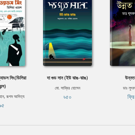
ড্যাডস সিং(ডিলিয়া
দা গুড সান (ইউ ঝাঙ-ঝাঙ)
উন্নত
ন্স)
মো. সাব্বির হোসেন
ডাঃ লুৎ
৳৫০
ফ্র
ন, রূপম আদিত্য
৯৫