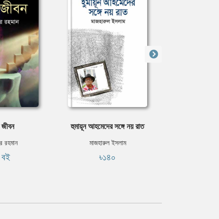
 জীবন
হুমায়ূন আহমেদের সঙ্গে নয় রাত
ধূমপানমুক
ফর রহমান
মাজহারুল ইসলাম
ইশমামুল ফর
ি বই
৳১৪০
৳২