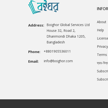
INFO
About
Boighor Global Services Ltd
Address:
Help
House 32, Road 2,
Dhanmondi Dhaka 1205,
Licens
Bangladesh
Privacy
+8801905536011
Phone:
Terms 
info@boighor.com
Email:
ক্রয়-বিক্
Subscri
Subscr