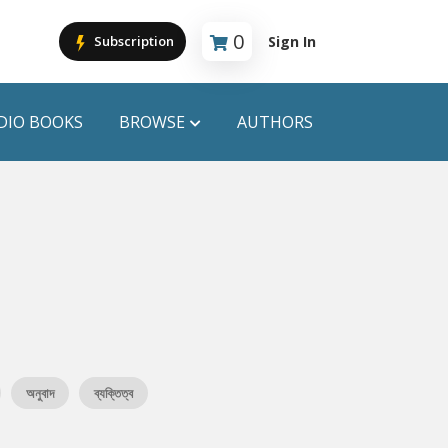
0
Sign In
Subscription
Cart is empty
DIO BOOKS
BROWSE
AUTHORS
PUBLICATIONS
ANYAPROKASH
Anyadhara
ors
Aajob Prokash
Bibliophile
অনুবাদ
ব্যক্তিত্ব
Afsar Brothers