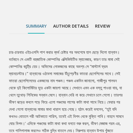
হান্নানের মামার মাথা খারাপ হয়ে গেছে। হঠাৎ করেই বললেন, “তুই যদি কখনও
বোতলে পরী আটকাতে পারিস, তবেই এই বিপদ থেকে মুক্তি পাবি। নাহলে
সামনে ঘোর বিপদ।' এদিকে পঞ্চমের কাটা মাথা কথা বলতে শুরু করল, ভীষণ
মেজাজ গরম এর, তবে গালিগালাজ করলেও সঠিক বুদ্ধি বাতলে দেয়। নিরুপায়
SUMMARY
AUTHOR DETAILS
REVIEW
হান্নান উপায় খুঁজতে মাঝরাতে রাস্তায় নামল। সাথে পঞ্চমের কাটা মাথা, পেছনে
পুলিশ এবং বারোটি হিংস্র কুকুর৷ শেষপর্যন্ত খোঁজ মিলল মগবাজারের এক সস্তা
হোটেলের। সেখানে কবিগুরুর মতো চেহারার শামীম উদ্দিন কাঁধে দুটো কাক নিয়ে
ঘরে ঢুকে বললেন, “চমৎকার, ধরা যাক দু-একটা পরী এবার। পুরো পৃথিবী জুড়ে
চার-চারবার এইচএসসি পাশ করার ব্যর্থ চেষ্টার পর অবশেষে হাল ছেড়ে দিলো হান্নান।
Tab
নেমে এসেছে চিরস্থায়ী সন্ধ্যা। পেছন থেকে কলকাঠি নাড়ছে ভয়ঙ্কর এক
বর্তমানে সে একটি বহুজাতিক কোম্পানির এক্সিকিউটিভ ম্যানেজার, কারণ তার মামা সেই
শত্রু। হান্নান কি পারবে ভয়ঙ্কর এক ষড়যন্ত্রকে রুখে দিয়ে পৃথিবীকে রক্ষা
কোম্পানির কান্ট্রি হেড। অফিসের লোকজনের কাছে অবশ্য সে “মাস্টার্স ফ্রম
Article
করতে? পৃষ্ঠা সংখ্যা: ২৪৮
ম্যানচেস্টার।” হান্নানের ওঠাবসা সমাজের উঁচুশ্রেণীর ফাতরা ছেলেপিলের সাথে। সেই
ফাতরা ছেলেপিলেদের একজনের নাম পঞ্চম। পঞ্চম একদিন জানালো, গাজীপুর শালবন
থেকে দুই কিলোমিটার দূরে একটা জায়গা আছে। সেখানে এমন এক বস্তু পাওয়া যায়, যা
খেলে তুখোড় পিনিকের সন্ধান মেলে। হান্নান দেরি না করে সেখানে চলে গেলো। তারপর
ভীষণ ঝড়ের কবলে পড়ে ফিরে এলো পঞ্চমের লাশের কাটা মাথা সাথে নিয়ে। ফেরার পর
দেখা গেলো হান্নানের মামার মাথা খারাপ হয়ে গেছে। হঠাৎ করেই বললেন, “তুই যদি
কখনও বোতলে পরী আটকাতে পারিস, তবেই এই বিপদ থেকে মুক্তি পাবি। নাহলে সামনে
ঘোর বিপদ।' এদিকে পঞ্চমের কাটা মাথা কথা বলতে শুরু করল, ভীষণ মেজাজ গরম এর,
তবে গালিগালাজ করলেও সঠিক বুদ্ধি বাতলে দেয়। নিরুপায় হান্নান উপায় খুঁজতে