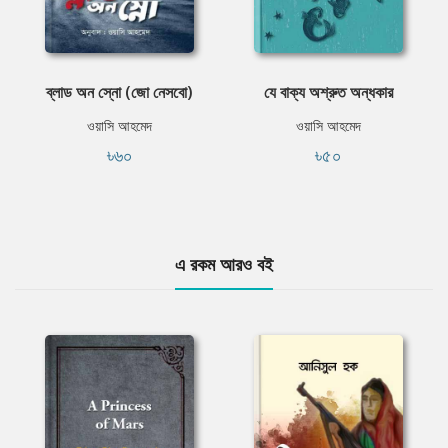
ব্লাড অন স্নো (জো নেসবো)
যে বাক্য অশ্রুত অন্ধকার
ওয়াসি আহমেদ
ওয়াসি আহমেদ
৳৬০
৳৫০
এ রকম আরও বই