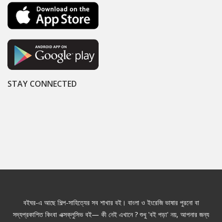
STAY CONNECTED
বইঘর-এ আছে শিল্প-সাহিত্যের সব শাখার বই। বাংলা ও ইংরেজি ভাষার পুরনো বা
সদ্যপ্রকাশিত কিংবা এক্সক্লুসিভ বই— কী নেই এখানে ? শুধু 'বই পড়া' নয়, আপনার জন্য