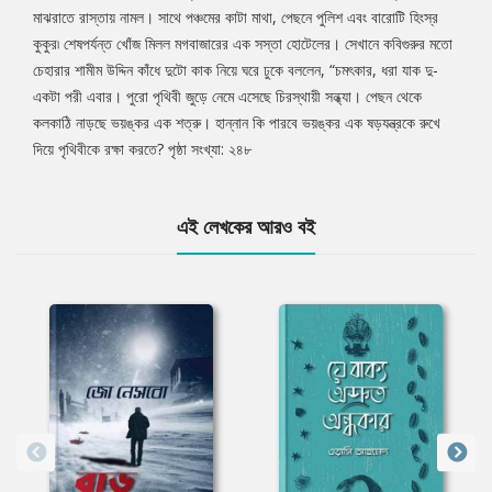
মাঝরাতে রাস্তায় নামল। সাথে পঞ্চমের কাটা মাথা, পেছনে পুলিশ এবং বারোটি হিংস্র
কুকুর৷ শেষপর্যন্ত খোঁজ মিলল মগবাজারের এক সস্তা হোটেলের। সেখানে কবিগুরুর মতো
চেহারার শামীম উদ্দিন কাঁধে দুটো কাক নিয়ে ঘরে ঢুকে বললেন, “চমৎকার, ধরা যাক দু-
একটা পরী এবার। পুরো পৃথিবী জুড়ে নেমে এসেছে চিরস্থায়ী সন্ধ্যা। পেছন থেকে
কলকাঠি নাড়ছে ভয়ঙ্কর এক শত্রু। হান্নান কি পারবে ভয়ঙ্কর এক ষড়যন্ত্রকে রুখে
দিয়ে পৃথিবীকে রক্ষা করতে? পৃষ্ঠা সংখ্যা: ২৪৮
এই লেখকের আরও বই