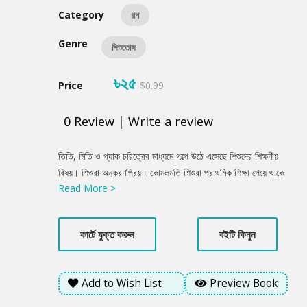
Category
গল্প
Genre
শিশুতোষ
৳২৫
Price
$0.99
0
Review
|
Write a review
Product
তিতি, মিতি ও প্যাক চরিত্রের মাধ্যমে গল্পে উঠে এসেছে শিশুদের শিক্ষণীয়
Summery
বিষয়। শিশুরা অনুকরণপ্রিয়। কোমলমতি শিশুরা প্রাথমিক শিক্ষা পেয়ে থাকে
Read More >
পরিবার থেকে। এক্ষেত্রে মা বিশেষ ভূমিকা রাখে; যা গল্পে সুন্দরভাবে গাঁথুনি
পেয়েছে। অনেক সময় মায়ের দেওয়া নিয়মকানুন ও শাসনে শিশুরা দুঃখ পায়।
তারা তখন মাকে ভুল বুঝে মন খারাপ করে। অথচ মায়ের শাসনের মধ্যেই লুকিয়ে
কার্টে যুক্ত করুন
বইটি কিনুন
থাকে অকৃত্রিম ভালোবাসা।
Add to Wish List
Preview Book