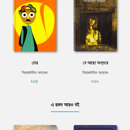
চোর
যে আছো অন্তরে
সিরাজউদ্দিন আহমেদ
সিরাজউদ্দিন আহমেদ
৳৩৫
৳৩০
এ রকম আরও বই