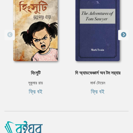
হিংসুটি
দি অ্যাডভেঞ্চার্স অব টম সয়্যার
সুকুমার রায়
মার্ক টোয়েন
ফ্রি বই
ফ্রি বই