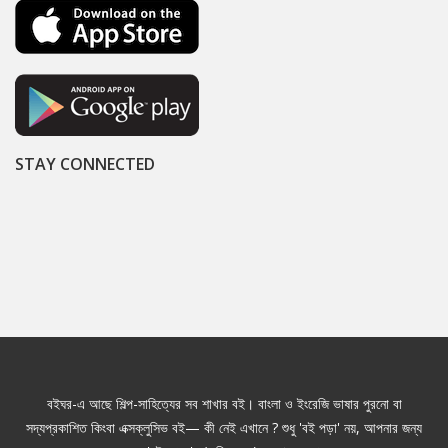
STAY CONNECTED
বইঘর-এ আছে শিল্প-সাহিত্যের সব শাখার বই। বাংলা ও ইংরেজি ভাষার পুরনো বা
সদ্যপ্রকাশিত কিংবা এক্সক্লুসিভ বই— কী নেই এখানে ? শুধু 'বই পড়া' নয়, আপনার জন্য