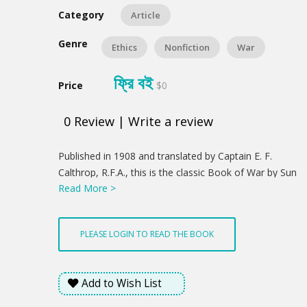
Category
Article
Genre
Ethics
Nonfiction
War
ফ্রি বই
Price
$0
0
Review
|
Write a review
Product
Published in 1908 and translated by Captain E. F.
Summery
Calthrop, R.F.A., this is the classic Book of War by Sun
Read More >
Tzu.
PLEASE LOGIN TO READ THE BOOK
Add to Wish List