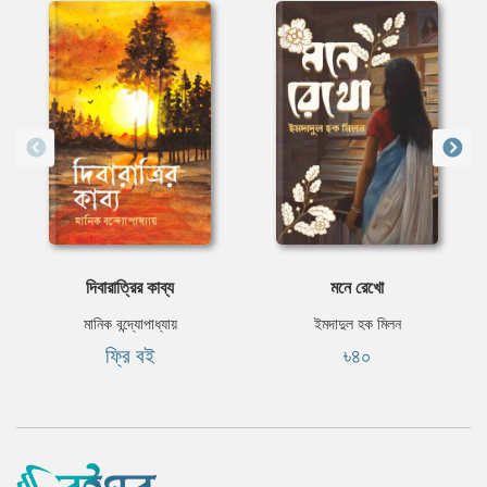
দিবারাত্রির কাব্য
মনে রেখো
মানিক বন্দ্যোপাধ্যায়
ইমদাদুল হক মিলন
ফ্রি বই
৳৪০