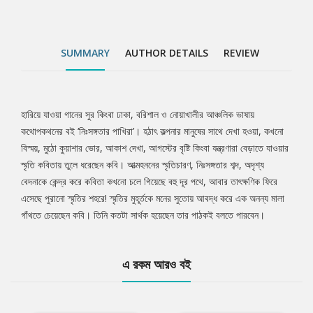
SUMMARY
AUTHOR DETAILS
REVIEW
হারিয়ে যাওয়া গানের সুর কিংবা ঢাকা, বরিশাল ও নোয়াখালীর আঞ্চলিক ভাষায়
Tab
কথোপকথনের বই ‘নিঃসঙ্গতার পাখিরা’। হঠাৎ কল্পনার মানুষের সাথে দেখা হওয়া, কখনো
বিস্ময়, মুঠো কুয়াশার ভোর, আকাশ দেখা, আগস্টের বৃষ্টি কিংবা যন্ত্রণারা বেড়াতে যাওয়ার
Article
স্মৃতি কবিতায় তুলে ধরেছেন কবি। আত্মহননের স্মৃতিচারণ, নিঃসঙ্গতার শব্দ, অদৃশ্য
বেদনাকে কেন্দ্র করে কবিতা কখনো চলে গিয়েছে বহু দূর পথে, আবার তাৎক্ষণিক ফিরে
এসেছে পুরানো স্মৃতির শহরে! স্মৃতির মুহূর্তকে মনের সুতোয় আবদ্ধ করে এক অনন্য মালা
গাঁথতে চেয়েছেন কবি। তিনি কতটা সার্থক হয়েছেন তার পাঠকই বলতে পারবেন।
এ রকম আরও বই