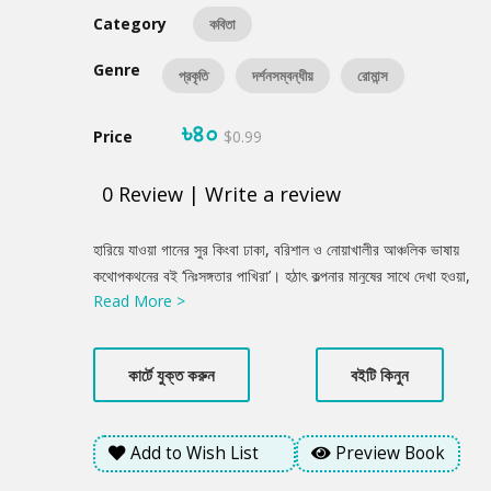
Category
কবিতা
Genre
প্রকৃতি
দর্শনসম্বন্ধীয়
রোমান্স
৳৪০
Price
$0.99
0
Review
|
Write a review
Product
হারিয়ে যাওয়া গানের সুর কিংবা ঢাকা, বরিশাল ও নোয়াখালীর আঞ্চলিক ভাষায়
Summery
কথোপকথনের বই ‘নিঃসঙ্গতার পাখিরা’। হঠাৎ কল্পনার মানুষের সাথে দেখা হওয়া,
Read More >
কখনো বিস্ময়, মুঠো কুয়াশার ভোর, আকাশ দেখা, আগস্টের বৃষ্টি কিংবা যন্ত্রণারা
বেড়াতে যাওয়ার স্মৃতি কবিতায় তুলে ধরেছেন কবি। আত্মহননের স্মৃতিচারণ,
নিঃসঙ্গতার শব্দ, অদৃশ্য বেদনাকে কেন্দ্র করে কবিতা কখনো চলে গিয়েছে বহু দূর
কার্টে যুক্ত করুন
বইটি কিনুন
পথে, আবার তাৎক্ষণিক ফিরে এসেছে পুরানো স্মৃতির শহরে! স্মৃতির মুহূর্তকে মনের
সুতোয় আবদ্ধ করে এক অনন্য মালা গাঁথতে চেয়েছেন কবি। তিনি কতটা সার্থক
হয়েছেন তার পাঠকই বলতে পারবেন।
Add to Wish List
Preview Book