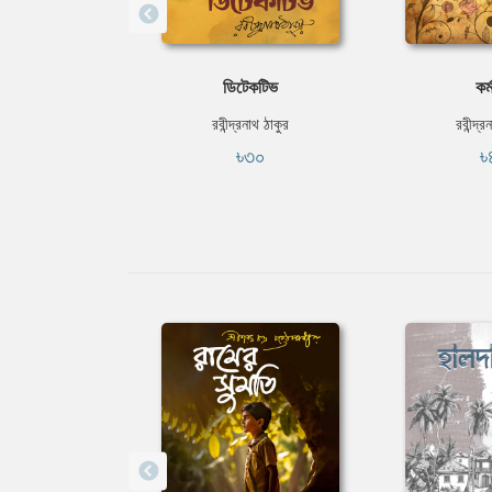
ডিটেকটিভ
কর
রবীন্দ্রনাথ ঠাকুর
রবীন্দ্র
৳৩০
৳