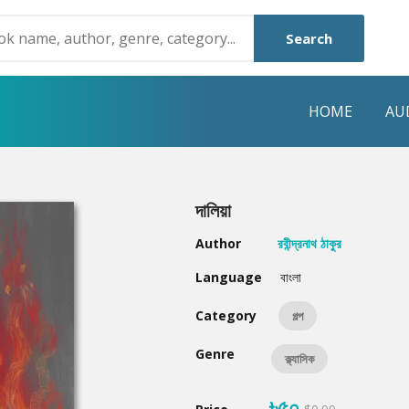
Search
HOME
AU
NRE
POPULAR AUTHORS
HIGHLIGHTS
দালিয়া
Humayun Ahmed
Hot & New
Author
রবীন্দ্রনাথ ঠাকুর
Mouri Morium
Featured Event
Language
বাংলা
Mohammad Nazim Uddin
Featured Auth
Category
গল্প
Shanjana Alam
Best Seller
Genre
ক্ল্যাসিক
Anisul Hoque
Editors Choice
৳৫০