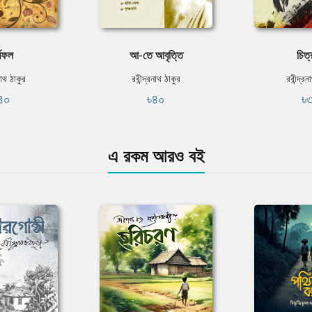
্মফল
আ-তে আবৃত্তি
চিত
নাথ ঠাকুর
রবীন্দ্রনাথ ঠাকুর
রবীন্দ্র
৪০
৳৪০
৳
এ রকম আরও বই