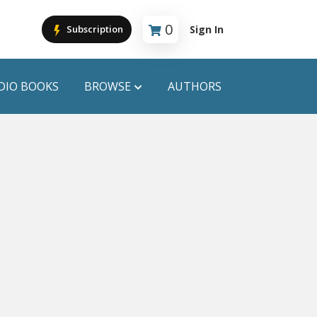
0
Sign In
Subscription
Cart is empty
DIO BOOKS
BROWSE
AUTHORS
PUBLICATIONS
ANYAPROKASH
Anyadhara
ors
Aajob Prokash
Bibliophile
Afsar Brothers