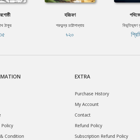
রগোষ্ঠী
হরিচরণ
পথিকের
নাথ ঠাকুর
শরৎচন্দ্র চট্টোপাধ্যায়
বিভূতিভূষণ বন
৩৫
৳২০
প্রি
RMATION
EXTRA
Purchase History
My Account
e
Contact
 Policy
Refund Policy
& Condition
Subscription Refund Policy