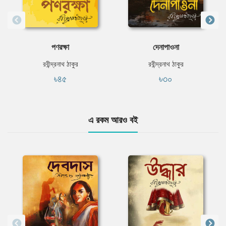
পণরক্ষা
দেনাপাওনা
রবীন্দ্রনাথ ঠাকুর
রবীন্দ্রনাথ ঠাকুর
৳৪৫
৳৩০
এ রকম আরও বই