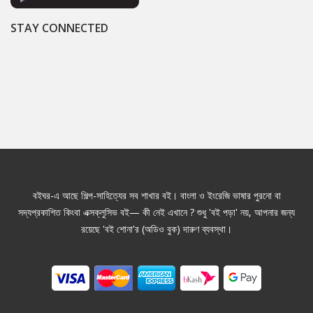
STAY CONNECTED
বইঘর-এ আছে শিল্প-সাহিত্যের সব শাখার বই। বাংলা ও ইংরেজি ভাষার পুরনো বা
সদ্যপ্রকাশিত কিংবা এক্সক্লুসিভ বই— কী নেই এখানে ? শুধু 'বই পড়া' নয়, আপনার জন্য
রয়েছে 'বই শোনা'র (অডিও বুক) দারুণ ব্যবস্থা।