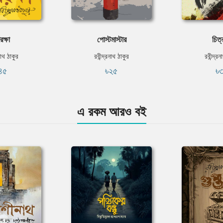
ক্ষা
পোস্টমাস্টার
চিত
নাথ ঠাকুর
রবীন্দ্রনাথ ঠাকুর
রবীন্দ্র
৪৫
৳২৫
৳
এ রকম আরও বই