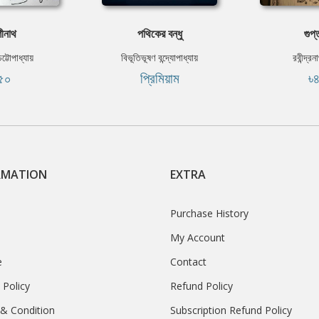
ীনাথ
পথিকের বন্ধু
গুপ
চট্টোপাধ্যায়
বিভূতিভূষণ বন্দ্যোপাধ্যায়
রবীন্দ্র
৫০
প্রিমিয়াম
৳
RMATION
EXTRA
Purchase History
My Account
e
Contact
 Policy
Refund Policy
& Condition
Subscription Refund Policy