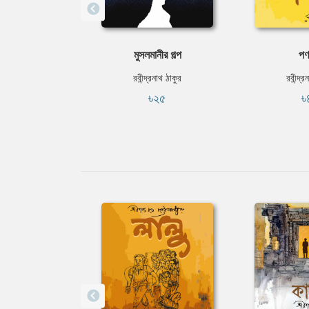
মুসলমানীর গল্প
পণর
রবীন্দ্রনাথ ঠাকুর
রবীন্দ্র
৳২৫
৳