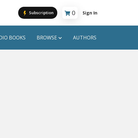
0
Sign In
Subscription
Cart is empty
DIO BOOKS
BROWSE
AUTHORS
PUBLICATIONS
ANYAPROKASH
Anyadhara
ors
Aajob Prokash
Bibliophile
Afsar Brothers