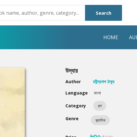
Search
HOME
AU
NRE
POPULAR AUTHORS
HIGHLIGHTS
উদ্ধার
Humayun Ahmed
Hot & New
Author
রবীন্দ্রনাথ ঠাকুর
Mouri Morium
Featured Event
Language
বাংলা
Mohammad Nazim Uddin
Featured Auth
Category
গল্প
Shanjana Alam
Best Seller
Genre
ক্ল্যাসিক
Anisul Hoque
Editors Choice
৳৩০