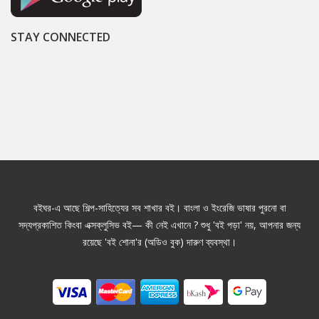
STAY CONNECTED
বইঘর-এ আছে শিল্প-সাহিত্যের সব শাখার বই। বাংলা ও ইংরেজি ভাষার পুরনো বা
সদ্যপ্রকাশিত কিংবা এক্সক্লুসিভ বই— কী নেই এখানে ? শুধু 'বই পড়া' নয়, আপনার জন্য
রয়েছে 'বই শোনা'র (অডিও বুক) দারুণ ব্যবস্থা।