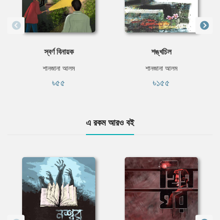
স্বর্ণ বিনায়ক
শঙ্খচিল
শানজানা আলম
শানজানা আলম
৳৫৫
৳১৫৫
এ রকম আরও বই