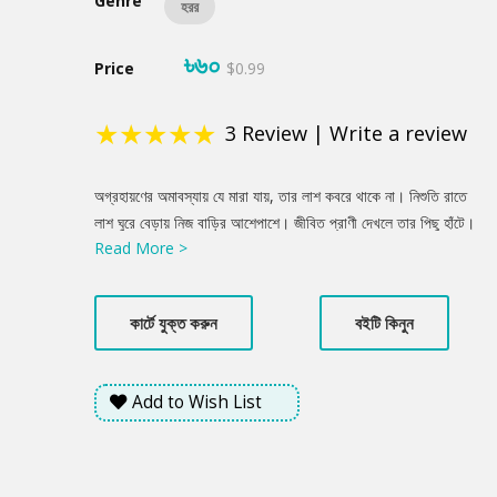
Genre
হরর
৳৬০
Price
$0.99
★
★
★
★
★
3
Review
|
Write a review
Product
অগ্রহায়ণের অমাবস্যায় যে মারা যায়, তার লাশ কবরে থাকে না। নিশুতি রাতে
Summery
লাশ ঘুরে বেড়ায় নিজ বাড়ির আশেপাশে। জীবিত প্রাণী দেখলে তার পিছু হাঁটে।
Read More >
নবীর মায়ের মৃত্যু হলো এমন রাতে। তারপর......
কার্টে যুক্ত করুন
বইটি কিনুন
Add to Wish List