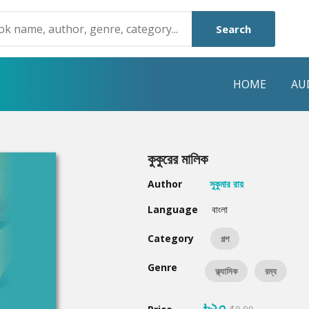
Search
HOME
AU
NRE
POPULAR AUTHORS
HIGHLIGHTS
কুকুরের মালিক
Humayun Ahmed
Hot & New
Author
সুকুমার রায়
Mouri Morium
Featured Event
Language
বাংলা
Mohammad Nazim Uddin
Featured Auth
Category
গল্প
Shanjana Alam
Best Seller
Genre
ক্ল্যাসিক
রম্য
Anisul Hoque
Editors Choice
৳২০