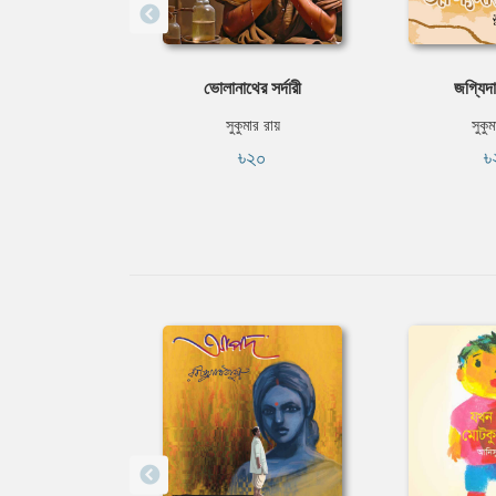
ভোলানাথের সর্দারী
জগ্যিদা
সুকুমার রায়
সুকুম
৳২০
৳