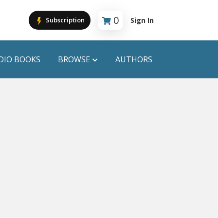
0
Sign In
Subscription
Cart is empty
DIO BOOKS
BROWSE
AUTHORS
PUBLICATIONS
ANYAPROKASH
Anyadhara
ors
Aajob Prokash
Bibliophile
Afsar Brothers