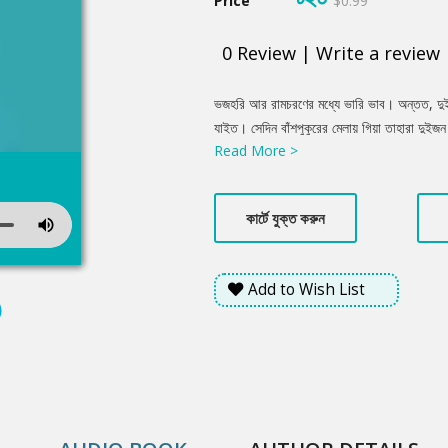
Price
$0.99
0
Review
|
Write a review
Product
ভজহরি আর রামচরণের মধ্যে ভারি ভাব। অন্তত, দুই 
Summery
যাইত। সেদিন বাঁশপুকুরের মেলায় গিয়া তাহারা দুইজন
Read More >
কুকুর— তার আড়াই টাকা দাম। ভজুর পাঁচসিকা আর র
কেনা হইল। সুতরাং দুইজনেই কুকুরের মালিক। কুকুরটা
আমার, অর্ধেকটা তোর।" রামা বলিল, "বেশ কথা! মা
কার্টে যুক্ত করুন
ভাবিয়া দেখিল, মন্দ কি! মাথার দিকটা যার সেই তো কু
যদি কাউকে কামড়ায়, তবে মাথার দিকের মালিকই দায়ী
Add to Wish List