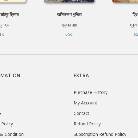
োটকু ছিলাম
অসিলক্ষণ পন্ডিত
হিং
ুল হক
সুকুমার রায়
সুকুম
৫০
৳১০
৳
RMATION
EXTRA
Purchase History
My Account
e
Contact
 Policy
Refund Policy
& Condition
Subscription Refund Policy