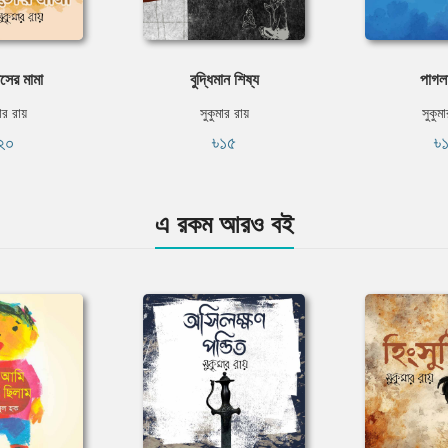
সের মামা
বুদ্ধিমান শিষ্য
পাগলা
ার রায়
সুকুমার রায়
সুকুম
২০
৳১৫
৳
এ রকম আরও বই