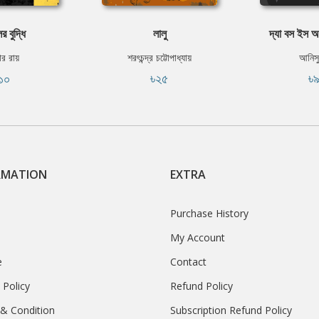
 বুদ্ধি
লালু
দ্যা বস ইস 
ার রায়
শরৎচন্দ্র চট্টোপাধ্যায়
আনিস
১০
৳২৫
৳
RMATION
EXTRA
Purchase History
My Account
e
Contact
 Policy
Refund Policy
& Condition
Subscription Refund Policy