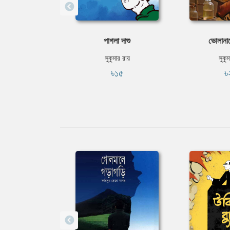
পাগলা দাশু
ভোলানাথে
সুকুমার রায়
সুকুম
৳১৫
৳