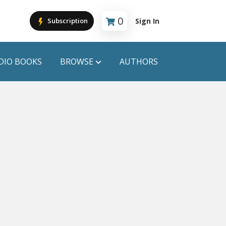
0
Sign In
Subscription
Cart is empty
DIO BOOKS
BROWSE
AUTHORS
PUBLICATIONS
ANYAPROKASH
Anyadhara
ors
Aajob Prokash
Bibliophile
Afsar Brothers