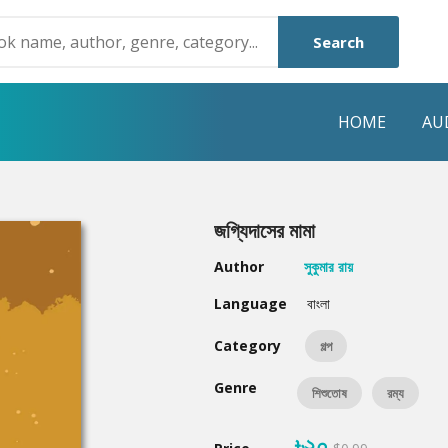
Search
HOME
AU
NRE
POPULAR AUTHORS
HIGHLIGHTS
জগ্যিদাসের মামা
Humayun Ahmed
Hot & New
Author
সুকুমার রায়
Mouri Morium
Featured Event
Language
বাংলা
Mohammad Nazim Uddin
Featured Auth
Category
গল্প
Shanjana Alam
Best Seller
Genre
শিশুতোষ
রম্য
Anisul Hoque
Editors Choice
৳২০