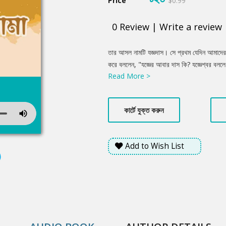
Price
$0.99
0
Review
|
Write a review
Product
তার আসল নামটি যজ্ঞদাস। সে প্রথম যেদিন আমাদের 
Summery
করে বললেন, "যজ্ঞের আবার দাস কি? যজ্ঞেশ্বর বললে
Read More >
নাম রাখিনি, নাম রেখেছেন খুড়োমশাই।" এই শুনে আ
পণ্ডিতমশাই আমার দিকে তাকিয়ে বললেন, "বানান কর
পণ্ডিতমশাই বললেন, "দাঁড়িয়ে থাক।"............
কার্টে যুক্ত করুন
Add to Wish List