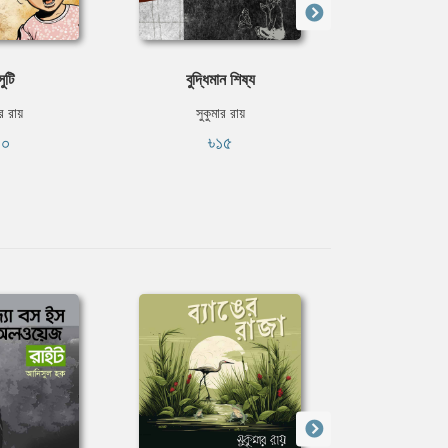
সুটি
বুদ্ধিমান শিষ্য
বাজে 
ার রায়
সুকুমার রায়
সুকুমা
১০
৳১৫
৳২