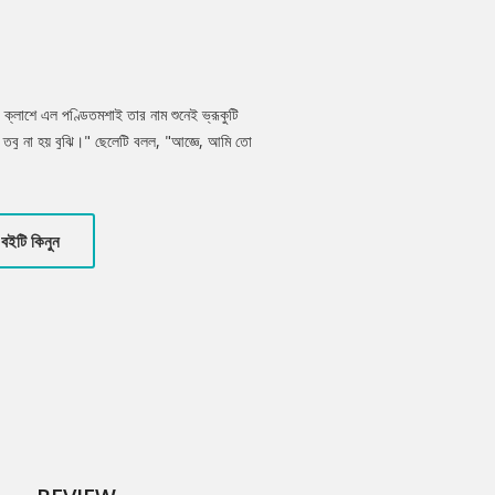
ক্লাশে এল পণ্ডিতমশাই তার নাম শুনেই ভ্রূকুটি
 তবু না হয় বুঝি।" ছেলেটি বলল, "আজ্ঞে, আমি তো
মি একটু ফিক করে হেসে ফেলেছিলাম, তাই
 যজ্ঞদাস।" আমি থতমত খেয়ে বললাম, "বর্গীয় জ"-
বইটি কিনুন