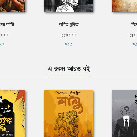
র সর্দারী
নাপিত পন্ডিত
হিং
ার রায়
সুকুমার রায়
সুকুম
২০
৳১৫
৳
এ রকম আরও বই