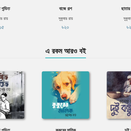
 পন্ডিত
বাজে গল্প
ছাতার
ার রায়
সুকুমার রায়
সুকুম
১৫
৳২০
৳
এ রকম আরও বই
 পন্ডিত
কুকুরের মালিক
দুই 