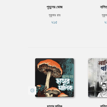
পুতুলের ভোজ
নাপিত
সুকুমার রায়
সুকুম
৳১৫
৳
ছাতার মালিক
নাপিত