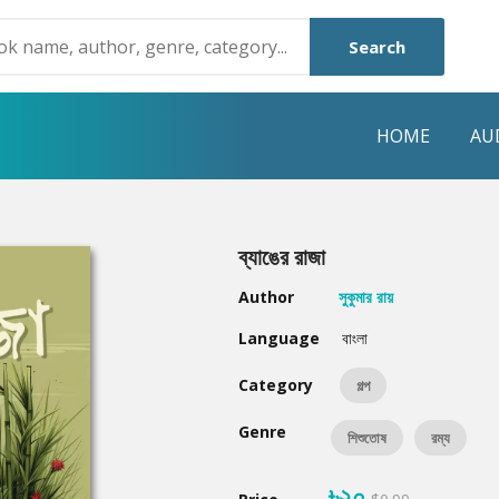
Search
HOME
AU
NRE
POPULAR AUTHORS
HIGHLIGHTS
ব্যাঙের রাজা
Humayun Ahmed
Hot & New
Author
সুকুমার রায়
Mouri Morium
Featured Event
Language
বাংলা
Mohammad Nazim Uddin
Featured Auth
Category
গল্প
Shanjana Alam
Best Seller
Genre
শিশুতোষ
রম্য
Anisul Hoque
Editors Choice
৳২০