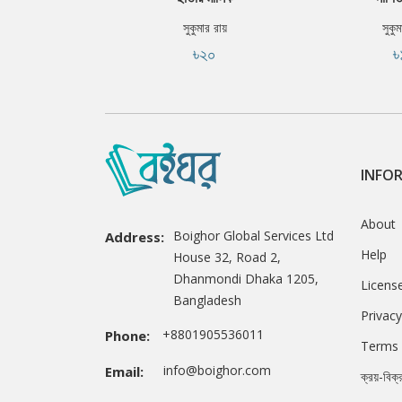
সুকুমার রায়
সুকুম
৳২০
৳
INFO
About
Boighor Global Services Ltd
Address:
Help
House 32, Road 2,
Dhanmondi Dhaka 1205,
Licens
Bangladesh
Privacy
+8801905536011
Phone:
Terms 
info@boighor.com
Email:
ক্রয়-বিক্