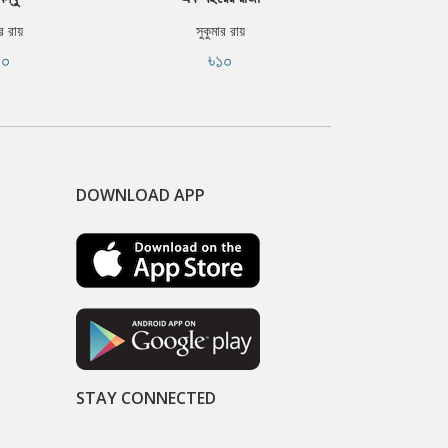
ার রায়
সুকুমার রায়
প্রান্ত ঘোষ
১০
৳১০
৳১
DOWNLOAD APP
STAY CONNECTED