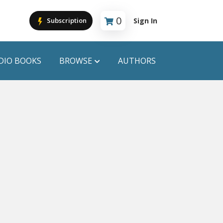
0
Sign In
Subscription
Cart is empty
DIO BOOKS
BROWSE
AUTHORS
PUBLICATIONS
ANYAPROKASH
Anyadhara
ors
Aajob Prokash
Bibliophile
Afsar Brothers