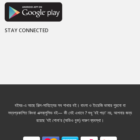
STAY CONNECTED
বইঘর-এ আছে শিল্প-সাহিত্যের সব শাখার বই। বাংলা ও ইংরেজি ভাষার পুরনো বা
সদ্যপ্রকাশিত কিংবা এক্সক্লুসিভ বই— কী নেই এখানে ? শুধু 'বই পড়া' নয়, আপনার জন্য
রয়েছে 'বই শোনা'র (অডিও বুক) দারুণ ব্যবস্থা।