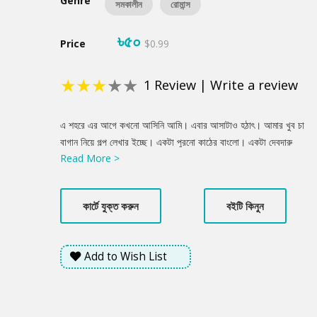
Genre
সমকালীন
রোমান্স
৳৫০
Price
$0.99
★
★
★
★
★
1
Review
|
Write a review
Product
এ শহরে এর আগে কখনো আসিনি আমি। এবার আসাটাও হঠাৎ। আমার খুব চা
Summery
বাগান নিয়ে গল্প লেখার ইচ্ছে। একটা পুরনো কাঠের বাংলো। একটা দেবদারু
Read More >
কিংবা ইউক্যালিপ্টাসের সারি। তার ওপারে সবুজ থেকে সবুজাভ, তারপর ধূসর
হয়ে ওঠা পাহাড়। তারওপারে মেঘ। মেঘের ওপারে শূন্যতা। ওই শূন্যতা আমার
বুকের গহীন থেকে নিঙড়ে নিয়ে আসবে দুঃখ, অনন্ত হাহাকার। আমি সেই
কার্টে যুক্ত করুন
বইটি কিনুন
হাহাকারের গল্প লিখব। কিন্তু আমার কতকাল ভালোবাসা হয় না কাউকে। ভালো
না বাসলে মানুষ দুঃখ পাবে কোথায়? এ শহরে তাই আমি দুঃখ পেতে এসেছি...
Add to Wish List