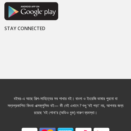
STAY CONNECTED
বইঘর-এ আছে শিল্প-সাহিত্যের সব শাখার বই। বাংলা ও ইংরেজি ভাষার পুরনো বা
সদ্যপ্রকাশিত কিংবা এক্সক্লুসিভ বই— কী নেই এখানে ? শুধু 'বই পড়া' নয়, আপনার জন্য
রয়েছে 'বই শোনা'র (অডিও বুক) দারুণ ব্যবস্থা।