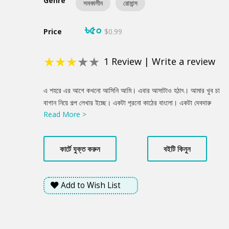
Genre
সমকালীন
রোমান্স
৳৫০
Price
$0.99
★
★
★
★
★
1
Review
|
Write a review
Product
এ শহরে এর আগে কখনো আসিনি আমি। এবার আসাটাও হঠাৎ। আমার খুব চা
Summery
বাগান নিয়ে গল্প লেখার ইচ্ছে। একটা পুরনো কাঠের বাংলো। একটা দেবদারু
Read More >
কিংবা ইউক্যালিপ্টাসের সারি। তার ওপারে সবুজ থেকে সবুজাভ, তারপর ধূসর
হয়ে ওঠা পাহাড়। তারওপারে মেঘ। মেঘের ওপারে শূন্যতা। ওই শূন্যতা আমার
বুকের গহীন থেকে নিঙড়ে নিয়ে আসবে দুঃখ, অনন্ত হাহাকার। আমি সেই
কার্টে যুক্ত করুন
বইটি কিনুন
হাহাকারের গল্প লিখব। কিন্তু আমার কতকাল ভালোবাসা হয় না কাউকে। ভালো
না বাসলে মানুষ দুঃখ পাবে কোথায়? এ শহরে তাই আমি দুঃখ পেতে এসেছি...
Add to Wish List