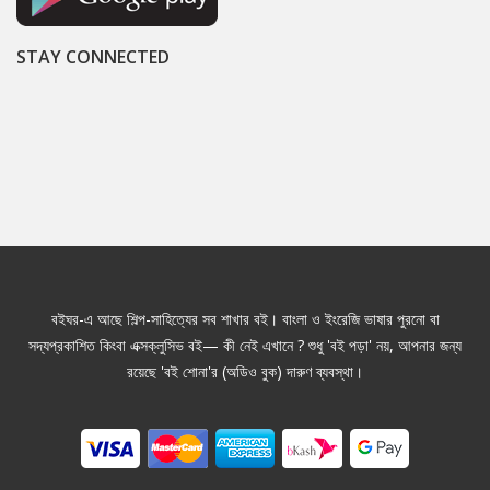
STAY CONNECTED
বইঘর-এ আছে শিল্প-সাহিত্যের সব শাখার বই। বাংলা ও ইংরেজি ভাষার পুরনো বা
সদ্যপ্রকাশিত কিংবা এক্সক্লুসিভ বই— কী নেই এখানে ? শুধু 'বই পড়া' নয়, আপনার জন্য
রয়েছে 'বই শোনা'র (অডিও বুক) দারুণ ব্যবস্থা।