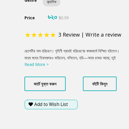
Genre
ক্ল্যাসিক
৳২০
Price
$0.99
★
★
★
★
★
3
Review
|
Write a review
Product
ছেলেটির নাম হরিচরণ। গৃহিণী প্রায়ই হরিচরণের কাজকর্মে বিস্মিত হইতেন।
Summery
মধ্যে মধ্যে তিরস্কারও করিতেন, বলিতেন, হরি—অন্য চাকর আছে; তুই
Read More >
ছেলেমানুষ, এত খাটিস কেন? হরির দোষের মধ্যে ছিল সে বড় হাসিতে
ভালবাসিত। হাসিয়া উত্তর করিত, মা, আমরা গরীব লোক, চিরকাল খাটতেই
হবে, আর বসে থেকেই বা কি হবে?
কার্টে যুক্ত করুন
বইটি কিনুন
Add to Wish List