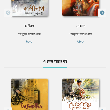
কাশীনাথ
দেবদাস
শরৎচন্দ্র চট্টোপাধ্যায়
শরৎচন্দ্র চট্টোপাধ্যায়
৳৫০
৳৮০
এ রকম আরও বই