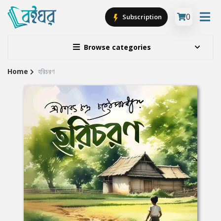
0
Subscription
Browse categories
Home
হরিচরণ
Site
Breadcrumb