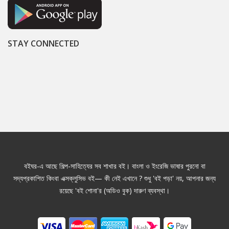
STAY CONNECTED
বইঘর-এ আছে শিল্প-সাহিত্যের সব শাখার বই। বাংলা ও ইংরেজি ভাষার পুরনো বা
সদ্যপ্রকাশিত কিংবা এক্সক্লুসিভ বই— কী নেই এখানে ? শুধু 'বই পড়া' নয়, আপনার জন্য
রয়েছে 'বই শোনা'র (অডিও বুক) দারুণ ব্যবস্থা।