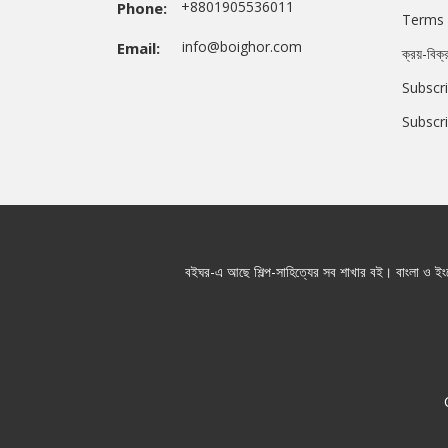
+8801905536011
Phone:
Terms 
info@boighor.com
Email:
ক্রয়-বিক্
Subscri
Subscr
বইঘর-এ আছে শিল্প-সাহিত্যের সব শাখার বই। বাংলা ও ইংরে