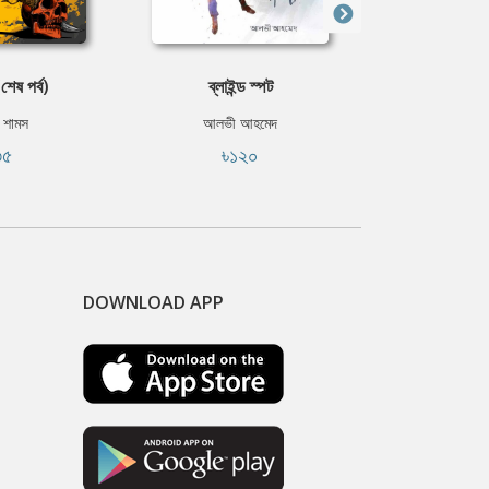
শেষ পর্ব)
ব্লাইন্ড স্পট
নিশীথ রাত
 শামস
আলভী আহমেদ
সাদাত হ
৩৫
৳১২০
৳৫
DOWNLOAD APP