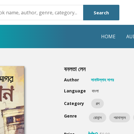
Search
HOME
AU
NRE
POPULAR AUTHORS
HIGHLIGHTS
বনলতা লেন
Humayun Ahmed
Hot & New
Author
সানাউল্লাহ সাগর
Mouri Morium
Featured Event
Language
বাংলা
Mohammad Nazim Uddin
Featured Auth
Category
গল্প
Shanjana Alam
Best Seller
Genre
রোমান্স
পরাবাস্তব
Anisul Hoque
Editors Choice
৳৬০