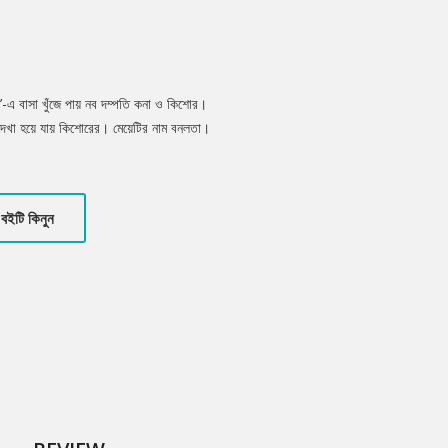
ন’-এ বাসা খুঁজে পায় নব দম্পতি কনা ও কিশোর।
 দেখা হয়ে যায় কিশোরের। মেয়েটির নাম বনলতা।
ন আছে কিশোররা? মানুষ কেনো কিভাবে প্রেমে পড়ে?
বইটি কিনুন