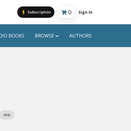
0
Sign In
Subscription
Cart is empty
DIO BOOKS
BROWSE
AUTHORS
PUBLICATIONS
ANYAPROKASH
Anyadhara
ors
Aajob Prokash
Bibliophile
রহস্য
Afsar Brothers