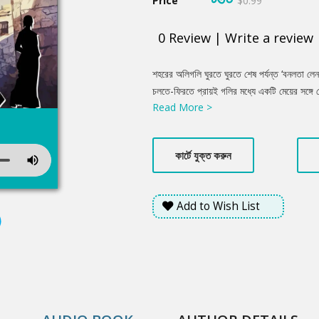
Price
$0.99
0
Review
|
Write a review
Product
শহরের অলিগলি ঘুরতে ঘুরতে শেষ পর্যন্ত ‘বনলতা লে
Summery
চলতে-ফিরতে প্রায়ই গলির মধ্যে একটি মেয়ের সঙ্গে
Read More >
বনলতারা কেমন আছে এই সমাজ-রাষ্ট্রে? কিংবা কেম
সব প্রেমের কি গন্তব্য থাকে?
কার্টে যুক্ত করুন
Add to Wish List