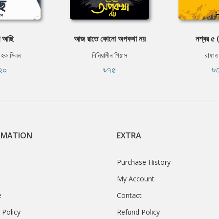
ে আছি
আজ রাতে কোনো অপকথা নয়
নশ্বর ৫ (
 হক মিলন
বিনিয়ামীন পিয়াস
রাফাত
২০
৳৭৫
৳
RMATION
EXTRA
Purchase History
My Account
e
Contact
 Policy
Refund Policy