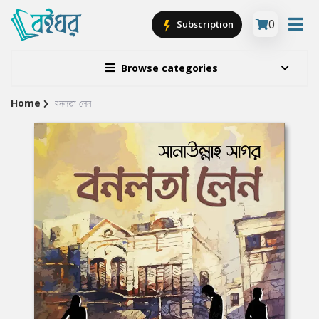
0
Subscription
Browse categories
Home
বনলতা লেন
Site
Breadcrumb