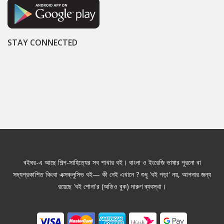
STAY CONNECTED
বইঘর-এ আছে শিল্প-সাহিত্যের সব শাখার বই। বাংলা ও ইংরেজি ভাষার পুরনো বা
সদ্যপ্রকাশিত কিংবা এক্সক্লুসিভ বই— কী নেই এখানে ? শুধু 'বই পড়া' নয়, আপনার জন্য
রয়েছে 'বই শোনা'র (অডিও বুক) দারুণ ব্যবস্থা।