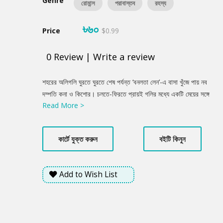
Genre
রোমান্স
পরাবাস্তব
রহস্য
৳৬০
Price
$0.99
0
Review
|
Write a review
Product
শহরের অলিগলি ঘুরতে ঘুরতে শেষ পর্যন্ত ‘বনলতা লেন’-এ বাসা খুঁজে পায় নব
Summery
দম্পতি কনা ও কিশোর। চলতে-ফিরতে প্রায়ই গলির মধ্যে একটি মেয়ের সঙ্গে
Read More >
দেখা হয়ে যায় কিশোরের। মেয়েটির নাম বনলতা। বনলতারা কেমন আছে এই
সমাজ-রাষ্ট্রে? কিংবা কেমন আছে কিশোররা? মানুষ কেনো কিভাবে প্রেমে পড়ে?
সব প্রেমের কি গন্তব্য থাকে?
কার্টে যুক্ত করুন
বইটি কিনুন
Add to Wish List