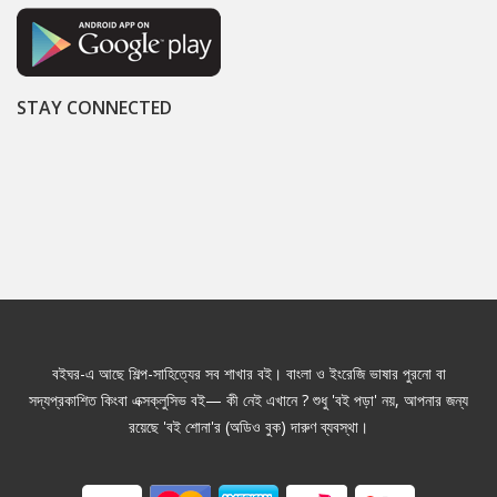
STAY CONNECTED
বইঘর-এ আছে শিল্প-সাহিত্যের সব শাখার বই। বাংলা ও ইংরেজি ভাষার পুরনো বা
সদ্যপ্রকাশিত কিংবা এক্সক্লুসিভ বই— কী নেই এখানে ? শুধু 'বই পড়া' নয়, আপনার জন্য
রয়েছে 'বই শোনা'র (অডিও বুক) দারুণ ব্যবস্থা।