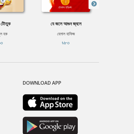
 টৌতুক
যে জলে আগুন জ্বলে
মৃণাল
ুল হক
হেলাল হাফিজ
বঙ্কিমচন্দ্র চ
৬০
৳৮০
৳১
DOWNLOAD APP