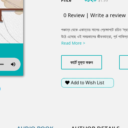
Price
$1.99
0
Review
|
Write a review
Product
পঞ্চান্ন থেকে একাত্তর সালের প্রেক্ষাপটে রচিত ‘
Summery
উঠে এসেছে ওই সময়কালের জীবনযাত্রা, পূর্ব পাকিস্ত
Read More >
অত্যাচার, দ্রব্যমূল্যের পার্থক্য, সংসার জীবনের 
প্রেক্ষাপট। ওঠে এসেছে মিলিটারিদের লোলুপ দৃষ্টি, আ
পাকিস্তানের দুরবস্থা তথা একাত্তরের মুক্তিযুদ্ধের
কার্টে যুক্ত করুন
Add to Wish List