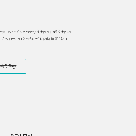
স্বপ্নের সওদাগর’ এক অনবদ্য উপন্যাস। এই উপন্যাসে
ানি জনগণের প্রতি পশ্চিম পাকিস্তানি মিলিটারিদের
টানাপোড়েন, ঢাকা ছেড়ে কলকাতায় পাড়ি জমানোর
গরতলা ষড়যন্ত্র মামলা, এগারো দফা, পূর্ব
 পটভূমি।
বইটি কিনুন