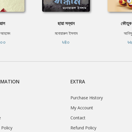
য়াল
ছায়া সন্ধান
কৌতুক
ন আহমেদ
মনোয়ারুল ইসলাম
আনিস
২০০
৳৪০
৳
RMATION
EXTRA
Purchase History
My Account
e
Contact
 Policy
Refund Policy