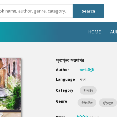
Search
HOME
AU
NRE
POPULAR AUTHORS
HIGHLIGHTS
স্বপ্নের সওদাগর
Humayun Ahmed
Hot & New
Author
অরুণ চৌধুরী
Mouri Morium
Featured Event
Language
বাংলা
Mohammad Nazim Uddin
Featured Auth
Category
উপন্যাস
Shanjana Alam
Best Seller
Genre
ঐতিহাসিক
মুক্তিযুদ্ধ
Anisul Hoque
Editors Choice
৳১২০