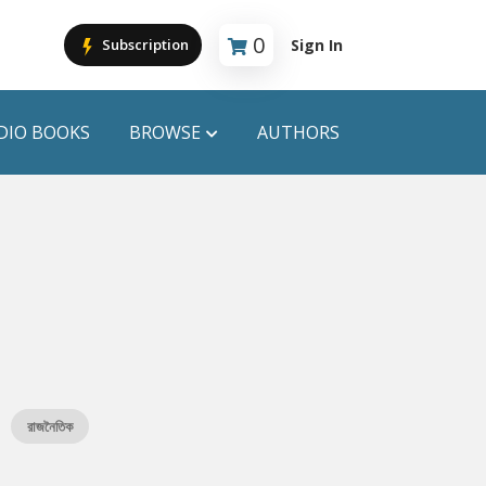
0
Sign In
Subscription
Cart is empty
DIO BOOKS
BROWSE
AUTHORS
PUBLICATIONS
ANYAPROKASH
Anyadhara
ors
Aajob Prokash
Bibliophile
রাজনৈতিক
Afsar Brothers