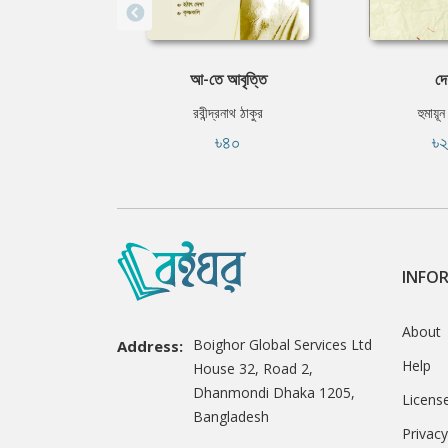
আ-তে আবৃত্তি
দে
রবীন্দ্রনাথ ঠাকুর
হুমায়ূ
৳৪০
৳
INFO
About
Boighor Global Services Ltd
Address:
Help
House 32, Road 2,
Dhanmondi Dhaka 1205,
Licens
Bangladesh
Privacy