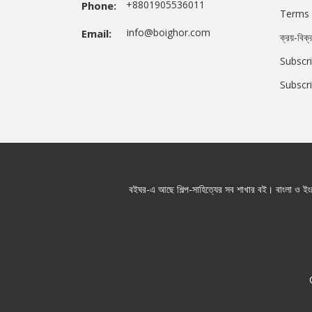
+8801905536011
Phone:
Terms 
info@boighor.com
Email:
ক্রয়-বিক্
Subscri
Subscr
বইঘর-এ আছে শিল্প-সাহিত্যের সব শাখার বই। বাংলা ও ইংরে