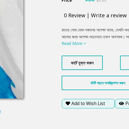
Price
$0.99
0
Review
|
Write a review
Product
রাতের শেষে যেমন সকালের অপেক্ষা থাকে, তেমনি অ
Summery
আলোর জন্য অপেক্ষা-সচেতনতা-ত্যাগ আবশ্যক। সামাজ
Read More >
সংকলনে। লেখক প্রান্তিক মানুষের দুঃখ-কষ্টকে যেমন
উঠে এসেছে গল্পে। ‘তেল-জল’ গল্পের ঊর্বশী চরিত্র 
রাজনৈতিক প্রেক্ষাপটের উত্তাপ পাওয়া যায়, রাজনীতি
কার্টে যুক্ত করুন
উঠেছে। বইয়ের নাম গল্প ‘তামসী’তে দেখা যায় মনোজগত
মধ্যে ফেলে নিজেই সেই প্রশ্নের কুয়োতে সাঁতার কাট
মাঝে কাল্পনিক নিজেকে জড়িয়ে রাখা।
বইটি পড়তে সাবস্ক্রিপশন করুন
Add to Wish List
P