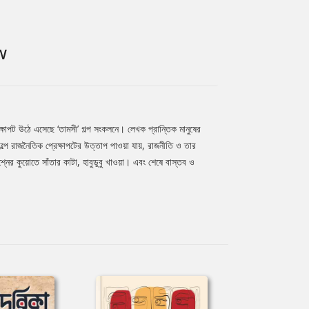
W
াপট উঠে এসেছে ‘তামসী’ গল্প সংকলনে। লেখক প্রান্তিক মানুষের
ল্পে রাজনৈতিক প্রেক্ষাপটের উত্তাপ পাওয়া যায়, রাজনীতি ও তার
্নের কুয়োতে সাঁতার কাটা, হাবুডুবু খাওয়া। এবং শেষে বাস্তব ও