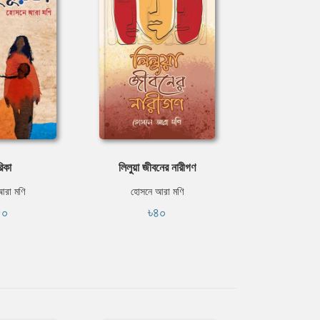
রিকা
লিলুয়া জীবনের নারীগণ
আরা মণি
হোসনে আরা মণি
৫০
৳৪০