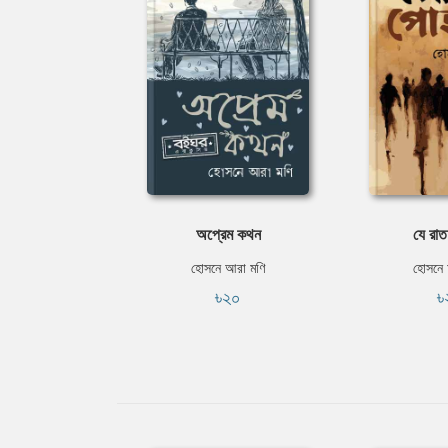
অপ্রেম কথন
যে রাত
হোসনে আরা মণি
হোসনে 
৳২০
৳