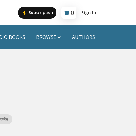
0
Sign In
Subscription
Cart is empty
DIO BOOKS
BROWSE
AUTHORS
PUBLICATIONS
ANYAPROKASH
Anyadhara
ors
Aajob Prokash
Bibliophile
কালীন
Afsar Brothers