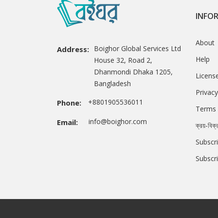
INFO
About
Boighor Global Services Ltd
Address:
Help
House 32, Road 2,
Dhanmondi Dhaka 1205,
Licens
Bangladesh
Privacy
+8801905536011
Phone:
Terms 
info@boighor.com
Email:
ক্রয়-বিক্
Subscri
Subscr