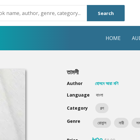
Search
HOME
AU
NRE
POPULAR AUTHORS
HIGHLIGHTS
তামসী
Humayun Ahmed
Hot & New
Author
হোসনে আরা মণি
Mouri Morium
Featured Event
Language
বাংলা
Mohammad Nazim Uddin
Featured Auth
Category
গল্প
Shanjana Alam
Best Seller
Genre
রোমান্স
নারী
সম
Anisul Hoque
Editors Choice
৳৩০