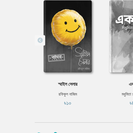
স্মাইল সেলার
এক
রফিকুল নাজিম
মধুমিতা চ
৳১০
৳