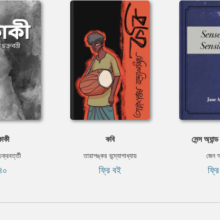
াকী
কবি
সেন্স অ্যান্ড
ক্রবর্ত্তী
তারাশঙ্কর বন্দ্যোপাধ্যায়
জেন অ
৪০
ফ্রি বই
ফ্র