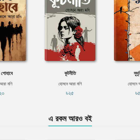
 পোহাবে
কূটনীতি
সুদূ
আরা মণি
হোসনে আরা মণি
হোসনে 
২০
৳২৫
৳
এ রকম আরও বই