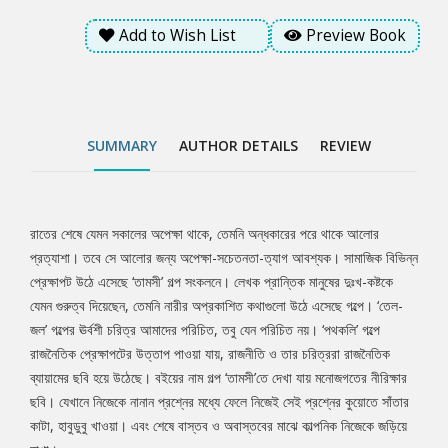
Add to Wish List
Preview Book
SUMMARY
AUTHOR DETAILS
REVIEW
রাতের শেষে যেমন সকালের অপেক্ষা থাকে, তেমনি অন্ধকারের পরে থাকে আলোর
Tab
প্রত্যাশা। তবে সে আলোর জন্য অপেক্ষা-সচেতনতা-ত্যাগ আবশ্যক। সামাজিক বিভিন্ন
প্রেক্ষাপট উঠে এসেছে ‘তামসী’ গল্প সংকলনে। লেখক প্রান্তিক মানুষের দুঃখ-কষ্টকে
Article
যেমন গুরুত্ব দিয়েছেন, তেমনি নারীর অপ্রকাশিত কথাগুলো উঠে এসেছে গল্পে। ‘তেল-
জল’ গল্পের ঊর্বশী চরিত্র আমাদের পরিচিত, তবু যেন পরিচিত নয়। ‘পথকলি’ গল্পে
রাজনৈতিক প্রেক্ষাপটের উত্তাপ পাওয়া যায়, রাজনীতি ও তার চরিত্ররা রাজনৈতিক
ব্যায়ামের ছবি হয়ে উঠেছে। বইয়ের নাম গল্প ‘তামসী’তে দেখা যায় মনোজগতের নীরিক্ষার
ছবি। যেখানে নিজেকে নানান প্রশ্নের মধ্যে ফেলে নিজেই সেই প্রশ্নের কুয়োতে সাঁতার
কাটা, হাবুডুবু খাওয়া। এবং শেষে বাস্তব ও অবাস্তবের মাঝে কাল্পনিক নিজেকে জড়িয়ে