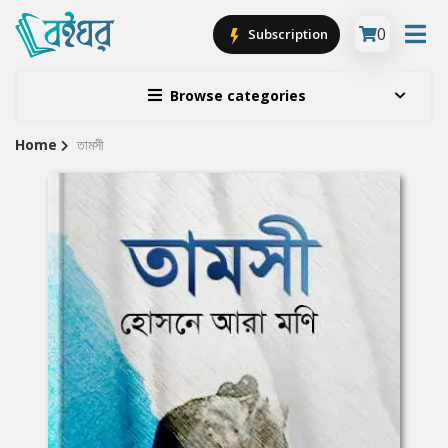
0
Subscription
Browse categories
Home
তামসী
Site
Breadcrumb