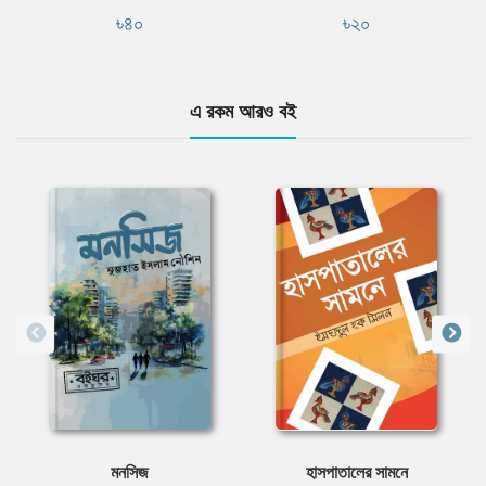
৳৪০
৳২০
এ রকম আরও বই
মনসিজ
হাসপাতালের সামনে