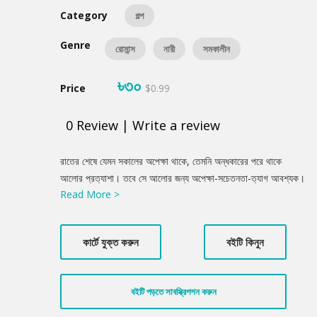
Category
গল্প
Genre
রোমান্স
নারী
সমকালীন
৳৩০
Price
$0.99
0
Review
|
Write a review
Product
রাতের শেষে যেমন সকালের অপেক্ষা থাকে, তেমনি অন্ধকারের পরে থাকে
Summery
আলোর প্রত্যাশা। তবে সে আলোর জন্য অপেক্ষা-সচেতনতা-ত্যাগ আবশ্যক।
Read More >
সামাজিক বিভিন্ন প্রেক্ষাপট উঠে এসেছে ‘তামসী’ গল্প সংকলনে। লেখক
প্রান্তিক মানুষের দুঃখ-কষ্টকে যেমন গুরুত্ব দিয়েছেন, তেমনি নারীর অপ্রকাশিত
কথাগুলো উঠে এসেছে গল্পে। ‘তেল-জল’ গল্পের ঊর্বশী চরিত্র আমাদের পরিচিত,
কার্টে যুক্ত করুন
বইটি কিনুন
তবু যেন পরিচিত নয়। ‘পথকলি’ গল্পে রাজনৈতিক প্রেক্ষাপটের উত্তাপ পাওয়া
যায়, রাজনীতি ও তার চরিত্ররা রাজনৈতিক ব্যায়ামের ছবি হয়ে উঠেছে। বইয়ের
নাম গল্প ‘তামসী’তে দেখা যায় মনোজগতের নীরিক্ষার ছবি। যেখানে নিজেকে নানান
বইটি পড়তে সাবস্ক্রিপশন করুন
প্রশ্নের মধ্যে ফেলে নিজেই সেই প্রশ্নের কুয়োতে সাঁতার কাটা, হাবুডুবু
খাওয়া। এবং শেষে বাস্তব ও অবাস্তবের মাঝে কাল্পনিক নিজেকে জড়িয়ে রাখা।