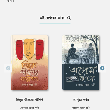
রাখা।
এই লেখকের আরও বই
লিলুয়া জীবনের নারীগণ
অপ্রেম কথন
হোসনে আরা মণি
হোসনে আরা মণি