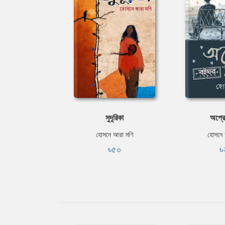
সুদূরিকা
অপ্র
হোসনে আরা মণি
হোসনে 
৳৫০
৳