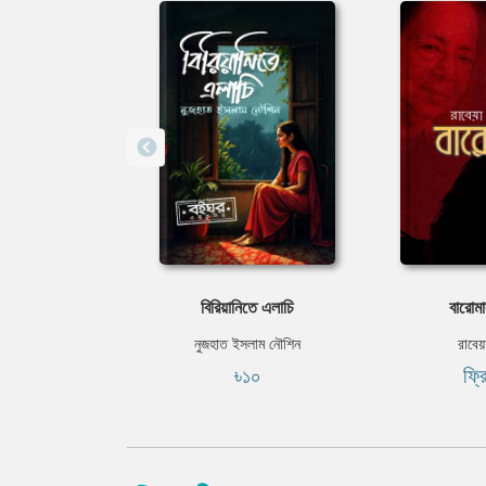
বিরিয়ানিতে এলাচি
বারোমা
নুজহাত ইসলাম নৌশিন
রাবেয়
৳১০
ফ্র