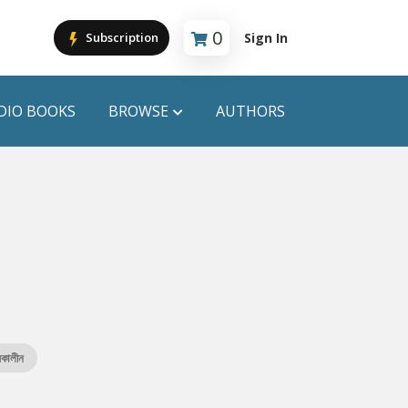
0
Sign In
Subscription
Cart is empty
DIO BOOKS
BROWSE
AUTHORS
PUBLICATIONS
ANYAPROKASH
Anyadhara
ors
Aajob Prokash
Bibliophile
কালীন
Afsar Brothers