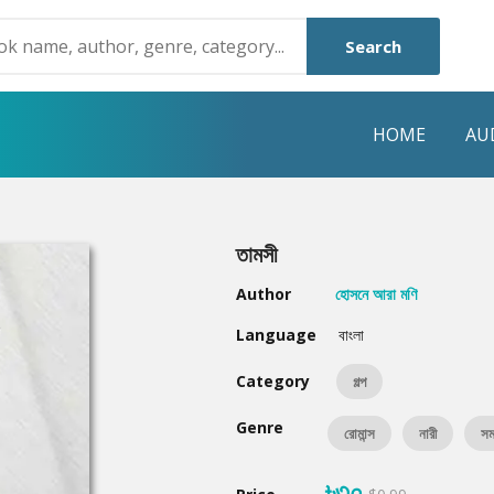
Search
HOME
AU
NRE
POPULAR AUTHORS
HIGHLIGHTS
তামসী
Humayun Ahmed
Hot & New
Author
হোসনে আরা মণি
Mouri Morium
Featured Event
Language
বাংলা
Mohammad Nazim Uddin
Featured Auth
Category
গল্প
Shanjana Alam
Best Seller
Genre
রোমান্স
নারী
সম
Anisul Hoque
Editors Choice
৳৩০