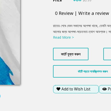
Price
$0.99
0
Review
|
Write a review
Product
রাতের শেষে যেমন সকালের অপেক্ষা থাকে, তেমনি অ
Summery
আলোর জন্য অপেক্ষা-সচেতনতা-ত্যাগ আবশ্যক। সামাজ
Read More >
সংকলনে। লেখক প্রান্তিক মানুষের দুঃখ-কষ্টকে যেমন
উঠে এসেছে গল্পে। ‘তেল-জল’ গল্পের ঊর্বশী চরিত্র 
রাজনৈতিক প্রেক্ষাপটের উত্তাপ পাওয়া যায়, রাজনীতি
কার্টে যুক্ত করুন
উঠেছে। বইয়ের নাম গল্প ‘তামসী’তে দেখা যায় মনোজগত
মধ্যে ফেলে নিজেই সেই প্রশ্নের কুয়োতে সাঁতার কাট
মাঝে কাল্পনিক নিজেকে জড়িয়ে রাখা।
বইটি পড়তে সাবস্ক্রিপশন করুন
Add to Wish List
P