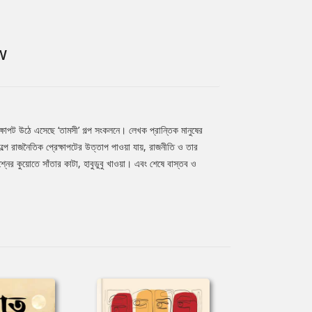
W
াপট উঠে এসেছে ‘তামসী’ গল্প সংকলনে। লেখক প্রান্তিক মানুষের
ল্পে রাজনৈতিক প্রেক্ষাপটের উত্তাপ পাওয়া যায়, রাজনীতি ও তার
্নের কুয়োতে সাঁতার কাটা, হাবুডুবু খাওয়া। এবং শেষে বাস্তব ও