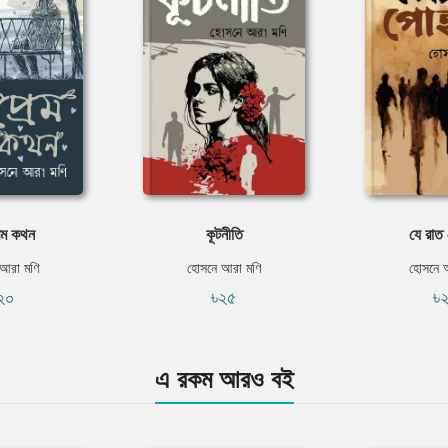
েম কথন
কূটনীতি
যে রাত
আরা মণি
হোসনে আরা মণি
হোসনে 
২০
৳২৫
৳
এ রকম আরও বই