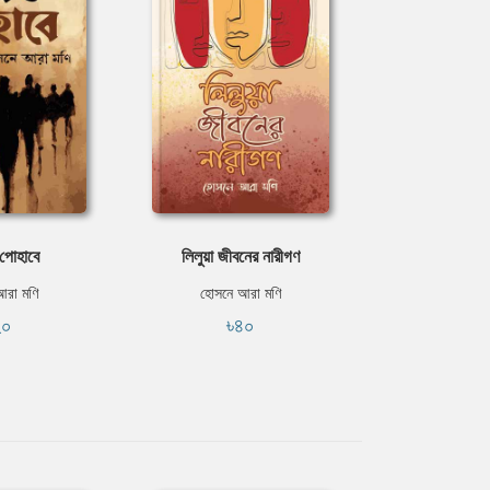
 পোহাবে
লিলুয়া জীবনের নারীগণ
আরা মণি
হোসনে আরা মণি
২০
৳৪০