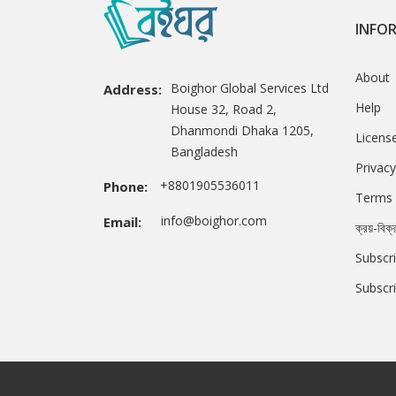
INFO
About
Boighor Global Services Ltd
Address:
Help
House 32, Road 2,
Dhanmondi Dhaka 1205,
Licens
Bangladesh
Privacy
+8801905536011
Phone:
Terms 
info@boighor.com
Email:
ক্রয়-বিক্
Subscri
Subscr