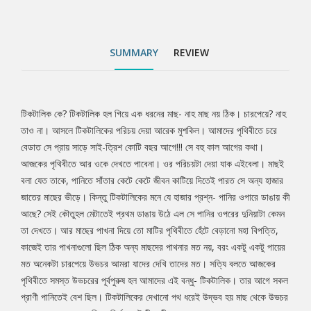
একটু একটু পায়ের মত অনেকটা চারপেয়ে উভচর আমরা যাদের দেখি তাদের
মত। সত্যি বলতে আজকের পৃথিবীতে সমস্ত উভচরের পূর্বপুরুষ হল আমাদের
এই বন্ধু- টিকটালিক। তার আগে সকল প্রাণী পানিতেই বেশ ছিল।
SUMMARY
REVIEW
টিকটালিকের দেখানাে পথ ধরেই উদ্ভব হয় মাছ থেকে উভচর আর চারপেয়েদের,
এমনকি আবির্ভাব ঘটে ধীরে ধীরে আমাদের।
টিকটালিক কে? টিকটালিক হল গিয়ে এক ধরনের মাছ- নাহ মাছ নয় ঠিক। চারপেয়ে? নাহ
Tab
তাও না। আসলে টিকটালিকের পরিচয় দেয়া আরেক মুশকিল। আমাদের পৃথিবীতে চরে
বেডাত সে প্রায় সাড়ে সাই-ত্রিশ কোটি বছর আগে!!! সে বহু কাল আগের কথা।
Article
আজকের পৃথিবীতে আর ওকে দেখতে পাবেনা। ওর পরিচয়টা দেয়া যাক এইবেলা। মাছই
বলা যেত তাকে, পানিতে সাঁতার কেটে কেটে জীবন কাটিয়ে দিতেই পারত সে অন্য হাজার
জাতের মাছের ভীড়ে। কিন্তু টিকটালিকের মনে যে হাজার প্রশ্ন- পানির ওপারে ডাঙায় কী
আছে? সেই কৌতুহল মেটাতেই প্রথম ডাঙায় উঠে এল সে পানির ওপরের দুনিয়াটা কেমন
তা দেখতে। আর মাছের পাখনা দিয়ে তাে মাটির পৃথিবীতে হেঁটে বেড়ানাে মহা বিপত্তি,
কাজেই তার পাখনাগুলাে ছিল ঠিক অন্য মাছদের পাথনার মত নয়, বরং একটু একটু পায়ের
মত অনেকটা চারপেয়ে উভচর আমরা যাদের দেখি তাদের মত। সত্যি বলতে আজকের
পৃথিবীতে সমস্ত উভচরের পূর্বপুরুষ হল আমাদের এই বন্ধু- টিকটালিক। তার আগে সকল
প্রাণী পানিতেই বেশ ছিল। টিকটালিকের দেখানাে পথ ধরেই উদ্ভব হয় মাছ থেকে উভচর