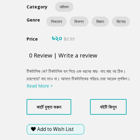
Category
কমিকস
Genre
শিশুতোষ
ফিকশন
বিজ্ঞান
কিশোর
৳২০
Price
$0.99
0
Review
|
Write a review
Product
টিকটালিক কে? টিকটালিক হল গিয়ে এক ধরনের মাছ- নাহ মাছ নয় ঠিক।
Summery
চারপেয়ে? নাহ তাও না। আসলে টিকটালিকের পরিচয় দেয়া আরেক মুশকিল।
Read More >
আমাদের পৃথিবীতে চরে বেডাত সে প্রায় সাড়ে সাই-ত্রিশ কোটি বছর আগে!!!
সে বহু কাল আগের কথা। আজকের পৃথিবীতে আর ওকে দেখতে পাবেনা। ওর
পরিচয়টা দেয়া যাক এইবেলা। মাছই বলা যেত তাকে, পানিতে সাঁতার কেটে কেটে
কার্টে যুক্ত করুন
বইটি কিনুন
জীবন কাটিয়ে দিতেই পারত সে অন্য হাজার জাতের মাছের ভীড়ে। কিন্তু
টিকটালিকের মনে যে হাজার প্রশ্ন- পানির ওপারে ডাঙায় কী আছে? সেই
কৌতুহল মেটাতেই প্রথম ডাঙায় উঠে এল সে পানির ওপরের দুনিয়াটা কেমন তা
Add to Wish List
দেখতে। আর মাছের পাখনা দিয়ে তাে মাটির পৃথিবীতে হেঁটে বেড়ানাে মহা
বিপত্তি, কাজেই তার পাখনাগুলাে ছিল ঠিক অন্য মাছদের পাথনার মত নয়, বরং