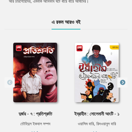
আর চারপেয়েদের, এমনকি আবির্ভাব ঘটে ধীরে ধীরে আমাদের।
এ রকম আরও বই
দুর্জয় - ৭ : প্রতিশ্রুতি
ইব্রাহীম : সোলেমানী আংটি - ১
তৌহিদুল ইকবাল সম্পদ
ওয়াসিম বারি, রিদওয়ানুল বারি