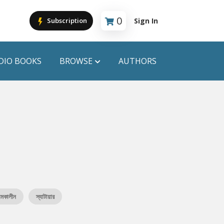
0
Sign In
Subscription
Cart is empty
DIO BOOKS
BROWSE
AUTHORS
PUBLICATIONS
ANYAPROKASH
Anyadhara
ors
Aajob Prokash
Bibliophile
মকালীন
স্যাটায়ার
Afsar Brothers