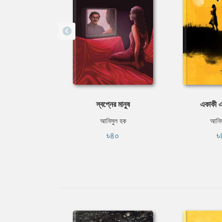
স্বপ্নের মানুষ
একাকী এ
আনিসুল হক
আনিস
৳৪০
৳