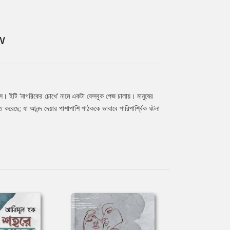
W
ে। ইটি ‘নাগরিকের চোখে’ নামে একটা ফেসবুক পেজ চালায়। মানুষের
 করেছে; যা আনন্দ দেয়ার পাশাপাশি পাঠককে ভাবাবে পারিপার্শ্বিক ঘটনা