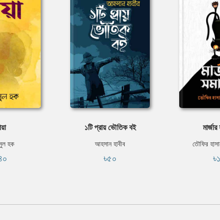
ায়া
১টি প্রায় ভৌতিক বই
মার্জার
ুল হক
আহসান হাবীব
তৌফির হাসা
৪০
৳৫০
৳