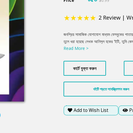
Price
$0.99
★
★
★
★
★
2
Review
|
Wr
Product
জনপ্রিয় সামাজিক যোগাযোগ মাধ্যম ফেসবুকের পাতায়
Summery
তুলে ধরা হয়েছে লেখক আনিসুল হকের ‘ইটি, তুমি কে
Read More >
একটা ফেসবুক পেজ চালায়। মানুষের নানা সমস্যা নিয়ে
নিজে যায়, ঘুষ-দুর্নীতির বিরুদ্ধে লেখালেখি করে।
প্রাণবন্ত করেছে; যা আনন্দ দেয়ার পাশাপাশি পাঠককে 
কার্টে যুক্ত করুন
বইটি পড়তে সাবস্ক্রিপশন করুন
Add to Wish List
P