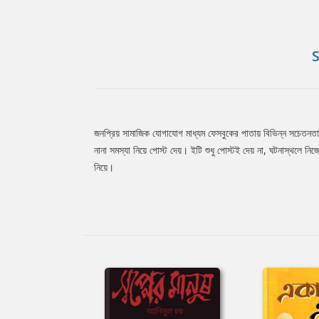
জনপ্রিয় সামাজিক যোগাযোগ মাধ্যম ফেসবুকের পাতায় বিভিন্ন সচেতনতা
Tab
নানা সমস্যা নিয়ে পোস্ট দেয়। ইটি শুধু পোস্টই দেয় না, ঘটনাস্থলে নি
নিয়ে।
Article