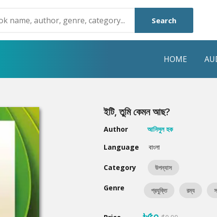
Search
HOME
AU
NRE
POPULAR AUTHORS
HIGHLIGHTS
ইটি, তুমি কেমন আছ?
Humayun Ahmed
Hot & New
Author
আনিসুল হক
Mouri Morium
Featured Event
Language
বাংলা
Mohammad Nazim Uddin
Featured Auth
Category
উপন্যাস
Shanjana Alam
Best Seller
Genre
প্রযুক্তি
রম্য
স
Anisul Hoque
Editors Choice
৳৫০