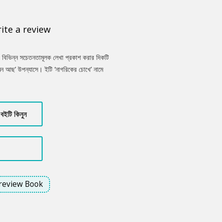
ite a review
 বিভিন্ন সচেতনতামূলক লেখা প্রকাশ করার দিকটি
মন আছ’ উপন্যাসে। ইটি ‘নাগরিকের চোখে’ নামে
 পোস্ট দেয়। ইটি শুধু পোস্টই দেয় না, ঘটনাস্থলে
 তাছাড়া অনেক মজার কাণ্ড উপন্যাসটিকে আরও
ভাবাবে পারিপার্শ্বিক ঘটনা নিয়ে।
বইটি কিনুন
review Book