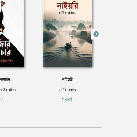
 সমাচার
নাইয়রি
বালিহাঁস
ন উর রাকিব
মৌরি মরিয়ম
স্বকৃত 
১৫
৳২২৫
৳৬