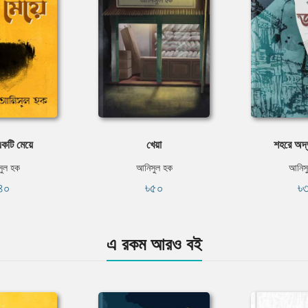
কটি মেয়ে
খেয়া
শহরে অদ্
ুল হক
আনিসুল হক
আনিস
৪০
৳৫০
৳
এ রকম আরও বই