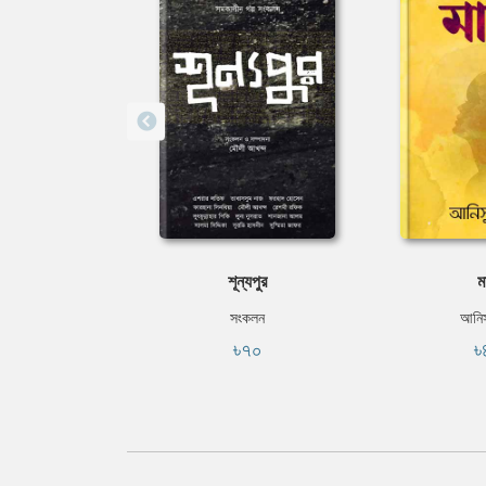
শূন্যপুর
ম
সংকলন
আনিস
৳৭০
৳