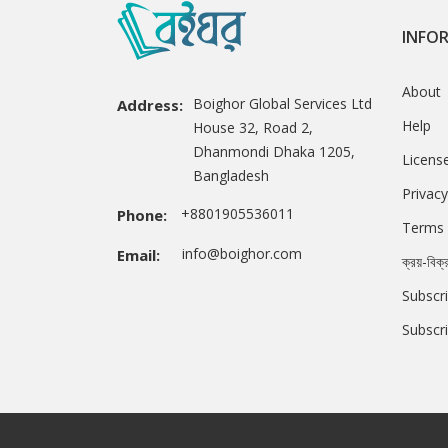
INFO
About
Boighor Global Services Ltd
Address:
Help
House 32, Road 2,
Dhanmondi Dhaka 1205,
Licens
Bangladesh
Privacy
+8801905536011
Phone:
Terms 
info@boighor.com
Email:
ক্রয়-বিক্
Subscri
Subscr