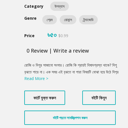
Category
উপন্যাস
Genre
প্রেম
রোমান্স
ট্র্যাজেডি
৳৫০
Price
$0.99
0
Review
|
Write a review
Product
রোজি ও দিপুর সাজানো সংসার। রোজি কি প্রায়ই বিষাদগ্রস্ত থাকে? দিপু
Summery
বুঝতে পারে না। এক সময় এই বুঝতে না পারা বিষয়টি বোঝা হয়ে উঠে দিপুর
Read More >
জন্য। রোজি কি একদিন হারিয়ে যাবে ওর জীবন থেকে? তারা এক সময় চলে যায়
আমেরিকায়। মন্টু মামা ও বীনা খালার বাসায় গিয়ে ওঠে। শুরু হয় নিউইয়র্ক ও
ফ্লোরিডার গল্প। প্রশান্ত মহাসাগরের সৌন্দর্যে মুগ্ধ হওয়ার গল্প। অন্যদিকে
কার্টে যুক্ত করুন
বইটি কিনুন
বেজে উঠে নিউইয়র্কে বসবাসরত এক বাঙালি দম্পতির সংসার ভাঙনের সুর!
বইটি পড়তে সাবস্ক্রিপশন করুন