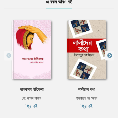
এ রকম আরও বই
ভালবাসার ইতিকথা
লালীদের কথা
মো: নাহিদ হাসান
ইমদাদুল হক মিলন
ফ্রি বই
ফ্রি বই