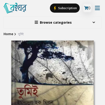
0
Subscription
Browse categories
Home
তুমিই
Site
Breadcrumb