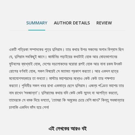
SUMMARY
AUTHOR DETAILS
REVIEW
একটি পত্রিকা সম্পাদকের পুত্র দুলিরাম। তার কথার উপর সকলের অগাধ বিশ্বাস ছিল
Tab
যে, দুলিরাম সবকিছুই জানে। জার্মানির লড়াইয়ের কথাটাই হোক আর মোহনবাগানের
ফুটবলের ব্যাখ্যাই হোক, দেশের বড়লোকদের ঘরোয়া গল্পই হোক আর নানা রকম উৎকট
Article
রোগের বর্ণনাই হোক, সকল বিষয়েই সে মতামত প্রকাশ করতো। আর একদল ছাত্র
মনোযোগসহকারে তা শুনতো। মাস্টার মহাশয়দের মধ্যেও কেউ কেউ তার পক্ষপাত
করতো। পৃথিবীর সকল খবর রাখা একমাত্র ছেলে দুলিরাম। এজন্য পণ্ডিত মহাশয় তার
নাম রাখেন ‘সবজান্তা’। দুলিরামের কথায় যদি কেউ কেউ সন্দেহ বা আপত্তি করতো,
তাদেরকে সে ধমক দিয়ে বলতো, ‘তোমরা কি অমুকের চেয়ে বেশি জান?’ কিন্তু সবজান্তার
চালাকি একদিন ফাঁস হয়ে গেল!
এই লেখকের আরও বই