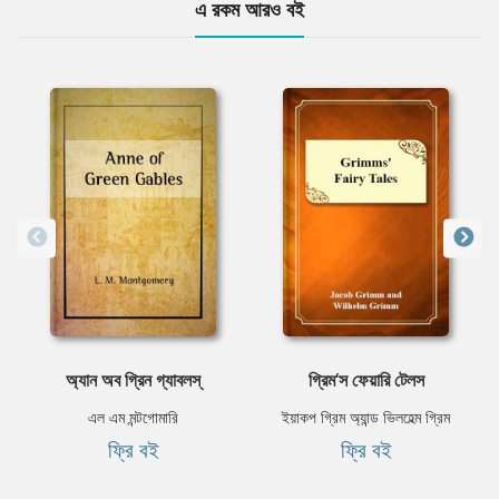
এ রকম আরও বই
অ্যান অব গ্রিন গ্যাবলস্‌
গ্রিম‘স ফেয়ারি টেলস
এল এম মন্টগোমারি
ইয়াকপ গ্রিম অ্যান্ড ভিলহেল্ম গ্রিম
ফ্রি বই
ফ্রি বই