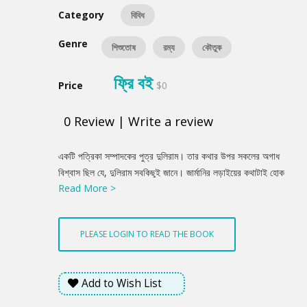
Category
বিবিধ
Genre
শিশুতোষ
রম্য
কৌতুক
ফ্রি বই
Price
$0
0
Review
|
Write a review
Product
একটি পত্রিকা সম্পাদকের পুত্র দুলিরাম। তার কথার উপর সকলের অগাধ
Summery
বিশ্বাস ছিল যে, দুলিরাম সবকিছুই জানে। জার্মানির লড়াইয়ের কথাটাই হোক
Read More >
আর মোহনবাগানের ফুটবলের ব্যাখ্যাই হোক, দেশের বড়লোকদের ঘরোয়া গল্পই
হোক আর নানা রকম উৎকট রোগের বর্ণনাই হোক, সকল বিষয়েই সে মতামত
প্রকাশ করতো। আর একদল ছাত্র মনোযোগসহকারে তা শুনতো। মাস্টার
PLEASE LOGIN TO READ THE BOOK
মহাশয়দের মধ্যেও কেউ কেউ তার পক্ষপাত করতো। পৃথিবীর সকল খবর রাখা
একমাত্র ছেলে দুলিরাম। এজন্য পণ্ডিত মহাশয় তার নাম রাখেন ‘সবজান্তা’।
দুলিরামের কথায় যদি কেউ কেউ সন্দেহ বা আপত্তি করতো, তাদেরকে সে ধমক
Add to Wish List
দিয়ে বলতো, ‘তোমরা কি অমুকের চেয়ে বেশি জান?’ কিন্তু সবজান্তার চালাকি
একদিন ফাঁস হয়ে গেল!