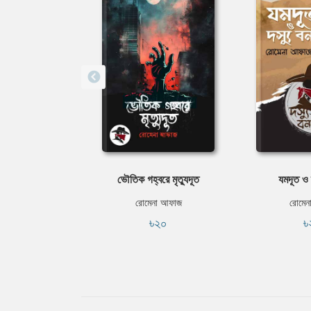
ভৌতিক গহ্বরে মৃত্যুদূত
যমদূত ও দ
রোমেনা আফাজ
রোমেন
৳২০
৳