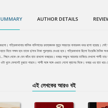
SUMMARY
AUTHOR DETAILS
REVIE
 করলো। পত্রিকাখানায় মালিক নাদিশাহের রহস্যজনক মৃত্যু সম্বন্ধে নানারকম খবর ছাপা হয়েছে। সে
র হাতে দিতে সক্ষম হবে তাকে দু’লাখ টাকা পুরস্কার দেওয়া হবে। পত্রিকাখানা ছিলো ইংরেজি দৈনিক স
. পিছন থেকে কে যেন কাঁধে হাত রাখলো বনহুরের। বনহুর সম্মুখে আয়নায় তাকিয়ে দেখলো শাম্মী তার ক
ে ওটা খুলে ফেললেই বুঝতে পারবে। শাম্মী সঙ্গে সঙ্গে এগুতে গেলো ব্যাগের দিকে। বনহুর ওর হাত
এই লেখকের আরও বই