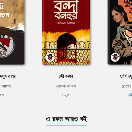
স্যু বনহুর
বন্দী বনহুর
দুর্ধর্ষ দ
া আফাজ
রোমেনা আফাজ
রোমেন
২০
৳২০
৳
এ রকম আরও বই