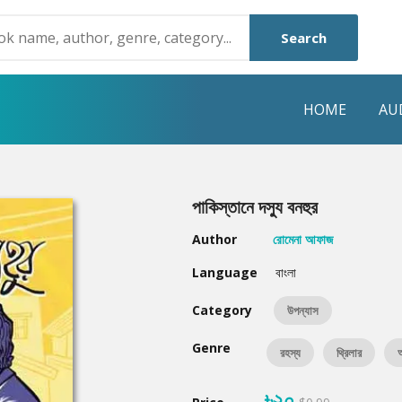
Search
HOME
AU
NRE
POPULAR AUTHORS
HIGHLIGHTS
পাকিস্তানে দস্যু বনহুর
Humayun Ahmed
Hot & New
Author
রোমেনা আফাজ
Mouri Morium
Featured Event
Language
বাংলা
Mohammad Nazim Uddin
Featured Auth
Category
উপন্যাস
Shanjana Alam
Best Seller
Genre
রহস্য
থ্রিলার
অ
Anisul Hoque
Editors Choice
৳২০