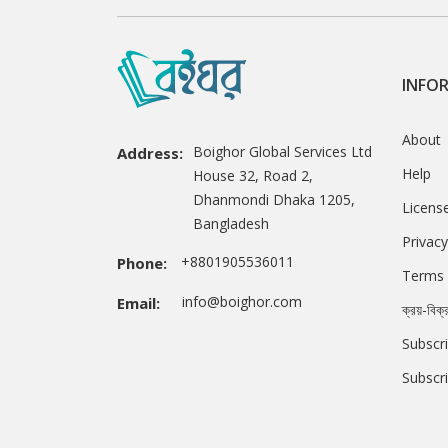
INFO
About
Boighor Global Services Ltd
Address:
Help
House 32, Road 2,
Dhanmondi Dhaka 1205,
Licens
Bangladesh
Privacy
+8801905536011
Phone:
Terms 
info@boighor.com
Email:
ক্রয়-বিক্
Subscri
Subscr