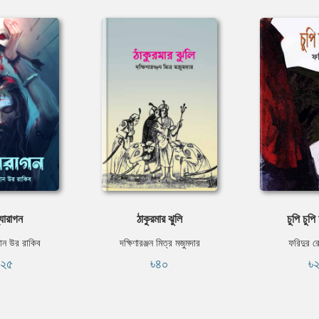
্যারাগন
ঠাকুরমার ঝুলি
চুপি চুপি 
ান উর রাকিব
দক্ষিণারঞ্জন মিত্র মজুমদার
ফরিদুর র
১২৫
৳৪০
৳