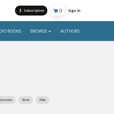
0
Sign In
Subscription
Cart is empty
DIO BOOKS
BROWSE
AUTHORS
PUBLICATIONS
ANYAPROKASH
Anyadhara
ors
Aajob Prokash
Bibliophile
্যাডভেঞ্চার
কিশোর
সিরিজ
Afsar Brothers