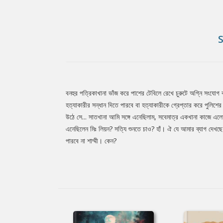
বনহুর পত্রিকাখানা ভাঁজ করে পাশের টেবিলে রেখে চুরুটে অগ্নি সংযোগ
Tab
হত্যাকারীর সন্ধান দিতে পারবে বা হত্যাকারীকে গ্রেপ্তার করে পুলিশে
উঠে সে... সাতখানা আমি সঙ্গে এনেছিলাম, সবেমাত্র একখানা কাজে এলো..
এনেছিলেন মিঃ লিয়ন? সত্যি শুনতে চাও? হাঁ। ঐ যে আমার ব্যাগ দেখছ
Article
পারবে না শাম্মী। কেন?