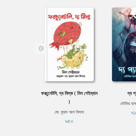
ফরচুনেটলি, দ্য মিল্ক ( নিল গেইম্যান
দ্য প
)
তৌফির হাস
৳
মো. ফুয়াদ আল ফিদাহ
৳৫০