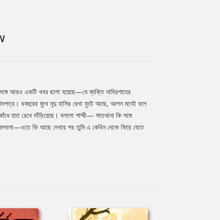
W
ই সঙ্গে আরও একটি খবর ছাপা হয়েছে—যে ব্যক্তি নাদিরশাহের
ংবাদপত্র। বনহুরের মুখে মৃদু হাসির রেখা ফুটে আছে, আপন মনেই বলে
াঁধে হাত রেখে দাঁড়িয়েছে। বললো শাম্মী— সাতখানা কি সঙ্গে
 ধরে ফেললো—ওতে কি আছে দেখার পর তুমি এ কেবিন থেকে ফিরে যেতে