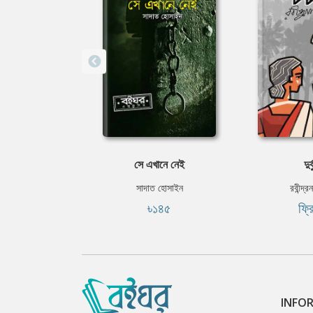
সে এখানে নেই
দুর্
সাদাত হোসাইন
রবীন্দ্র
৳১৪৫
ফ্র
INFO