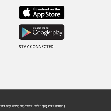
STAY CONNECTED
নার জন্য রয়েছে 'বই শোনা'র (অডিও বুক) দারুণ ব্যবস্থা।