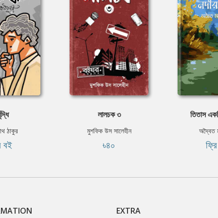
বুদ্ধি
লালচক ৩
তিতাস একট
নাথ ঠাকুর
মুশফিক উস সালেহীন
অদ্বৈত ম
ি বই
৳৪০
ফ্র
RMATION
EXTRA