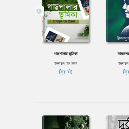
গাছপালার ভূমিকা
কাজলের
ইমদাদুল হক মিলন
ইমদাদুল
ফ্রি বই
ফ্র