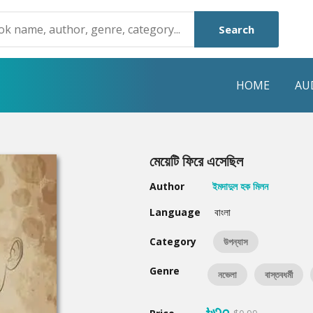
Search
HOME
AU
NRE
POPULAR AUTHORS
HIGHLIGHTS
মেয়েটি ফিরে এসেছিল
Humayun Ahmed
Hot & New
Author
ইমদাদুল হক মিলন
Mouri Morium
Featured Event
Language
বাংলা
Mohammad Nazim Uddin
Featured Auth
Category
উপন্যাস
Shanjana Alam
Best Seller
Genre
নভেলা
বাস্তবধর্মী
Anisul Hoque
Editors Choice
৳৩০