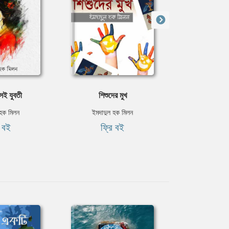
েই যুবতী
শিশুদের মুখ
লাশ প
 হক মিলন
ইমদাদুল হক মিলন
ইমদাদুল 
ি বই
ফ্রি বই
ফ্রি