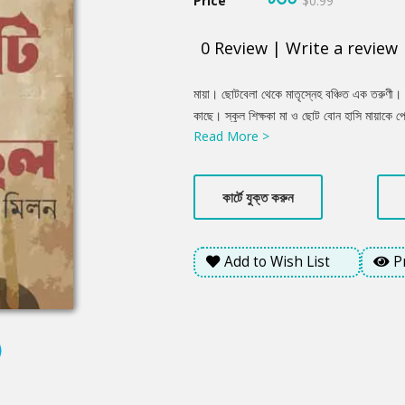
Price
$0.99
0
Review
|
Write a review
Product
মায়া। ছোটবেলা থেকে মাতৃস্নেহ বঞ্চিত এক তরুণী
Summery
কাছে। স্কুল শিক্ষকা মা ও ছোট বোন হাসি মায়াকে 
Read More >
হঠাৎ একদিন মায়া এই আনন্দের ক্যানভাসে বেদনার রঙ
কার্টে যুক্ত করুন
Add to Wish List
P