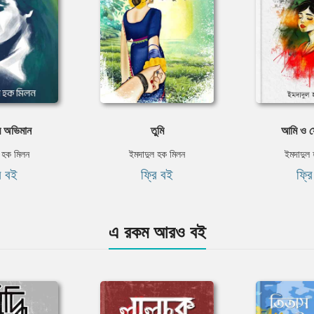
 অভিমান
তুমি
আমি ও স
 হক মিলন
ইমদাদুল হক মিলন
ইমদাদুল
ি বই
ফ্রি বই
ফ্র
এ রকম আরও বই