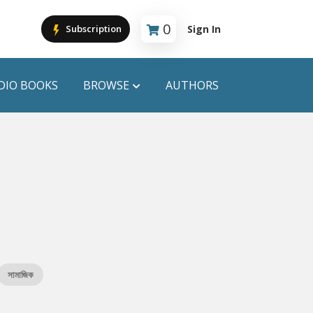
0
Sign In
Subscription
Cart is empty
DIO BOOKS
BROWSE
AUTHORS
PUBLICATIONS
ANYAPROKASH
Anyadhara
ors
Aajob Prokash
Bibliophile
সামাজিক
Afsar Brothers