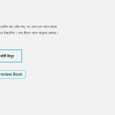
। একদিন মার খোঁজ পায়, সব ফেলে চলে আসে মায়ের
পেয়ে উচ্ছ্বসিত। তার জীবনে আসে আনন্দের জোয়ার।
 ঢেলে হারিয়ে যায়।
বইটি কিনুন
review Book