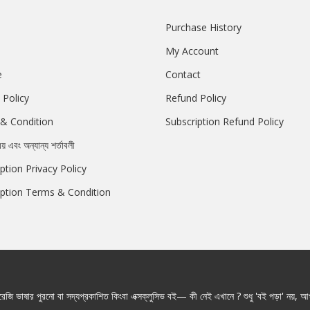
Purchase History
My Account
e
Contact
 Policy
Refund Policy
& Condition
Subscription Refund Policy
রয় এবং অন্যান্য শর্তাবলী
ption Privacy Policy
iption Terms & Condition
জি ভাষার পুরনো বা সদ্যপ্রকাশিত কিংবা এক্সক্লুসিভ বই— কী নেই এখানে ? শুধু 'বই পড়া' নয়, আপ