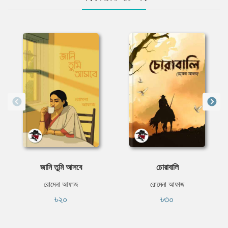
জানি তুমি আসবে
চোরাবালি
রোমেনা আফাজ
রোমেনা আফাজ
৳২০
৳৩০