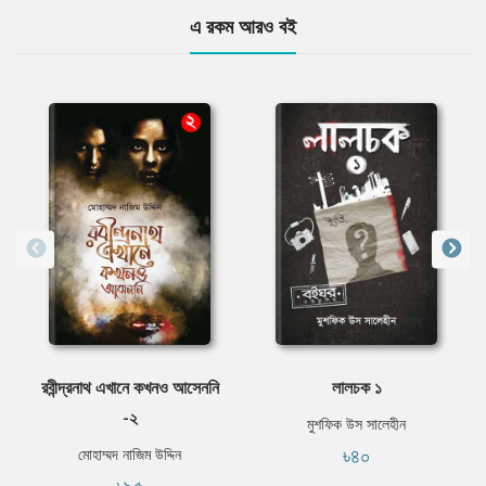
এ রকম আরও বই
রবীন্দ্রনাথ এখানে কখনও আসেননি
লালচক ১
-২
মুশফিক উস সালেহীন
৳৪০
মোহাম্মদ নাজিম উদ্দিন
৳৯৫