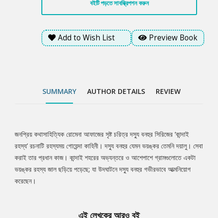
বইটি পড়তে সাবস্ক্রিপশন করুন
Add to Wish List
Preview Book
SUMMARY
AUTHOR DETAILS
REVIEW
জনপ্রিয় কথাসাহিত্যিক রোমেনা আফাজের সৃষ্ট চরিত্র দস্যু বনহুর সিরিজের ‘কান্দাই
Tab
রহস্য’ রচনাটি রহস্যময় গোয়েন্দা কাহিনী। দস্যু বনহুর যেমন ভয়ঙ্কর তেমনি দয়ালু। সেবা
করাই তার প্রধান কাজ। কান্দাই শহরের অভ্যন্তরে ও আশেপাশে গ্রামগুলোতে একটা
Article
ভয়ঙ্কর রহস্য জাল ছড়িয়ে পড়েছে; যা উদঘাটনে দস্যু বনহুর গভীরভাবে আত্মনিয়োগ
করেছেন।
এই লেখকের আরও বই