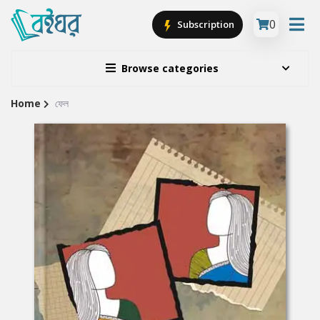
0
Subscription
Browse categories
Home
ফেল
Site
Breadcrumb