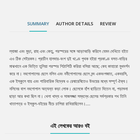
SUMMARY
AUTHOR DETAILS
REVIEW
ল্যাজা এবং মুড়া, রাহু এবং কেতু, পরস্পরের সঙ্গে আড়াআড়ি করিলে যেমন দেখিতে হইত
Tab
এও ঠিক সেইরকম। প্রাচীন হালদার-বংশ দুই খণ্ডে পৃথক হইয়া প্রকাণ্ড বসত-বাড়ির
মাঝখানে এক ভিত্তি তুলিয়া পরস্পর পিঠাপিঠি করিয়া বসিয়া আছে; কেহ কাহারো মুখদর্শন
Article
করে না। নবগোপালের ছেলে নলিন এবং ননীগোপালের ছেলে নন্দ একবংশজাত, একবয়সি,
এক ইস্কুলে যায় এবং পারিবারিক বিদ্বেষ ও রেষারেষিতেও উভয়ের মধ্যে সম্পূর্ণ ঐক্য।
নলিনের বাপ নবগোপাল অত্যন্ত কড়া লোক। ছেলেকে হাঁপ ছাড়িতে দিতেন না, পড়াশুনা
ছাড়া আর কথা ছিল না। খেলা খাদ্য ও সাজসজ্জা সম্বন্ধে ছেলের সর্বপ্রকার শখ তিনি
খাতাপত্র ও ইস্কুল-বইয়ের নীচে চাপিয়া রাখিয়াছিলেন।.....
এই লেখকের আরও বই