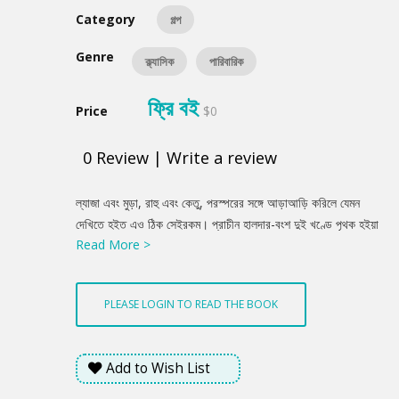
Category
গল্প
Genre
ক্ল্যাসিক
পারিবারিক
ফ্রি বই
Price
$0
0
Review
|
Write a review
Product
ল্যাজা এবং মুড়া, রাহু এবং কেতু, পরস্পরের সঙ্গে আড়াআড়ি করিলে যেমন
Summery
দেখিতে হইত এও ঠিক সেইরকম। প্রাচীন হালদার-বংশ দুই খণ্ডে পৃথক হইয়া
Read More >
প্রকাণ্ড বসত-বাড়ির মাঝখানে এক ভিত্তি তুলিয়া পরস্পর পিঠাপিঠি করিয়া
বসিয়া আছে; কেহ কাহারো মুখদর্শন করে না। নবগোপালের ছেলে নলিন এবং
ননীগোপালের ছেলে নন্দ একবংশজাত, একবয়সি, এক ইস্কুলে যায় এবং
PLEASE LOGIN TO READ THE BOOK
পারিবারিক বিদ্বেষ ও রেষারেষিতেও উভয়ের মধ্যে সম্পূর্ণ ঐক্য। নলিনের বাপ
নবগোপাল অত্যন্ত কড়া লোক। ছেলেকে হাঁপ ছাড়িতে দিতেন না, পড়াশুনা ছাড়া
আর কথা ছিল না। খেলা খাদ্য ও সাজসজ্জা সম্বন্ধে ছেলের সর্বপ্রকার শখ
Add to Wish List
তিনি খাতাপত্র ও ইস্কুল-বইয়ের নীচে চাপিয়া রাখিয়াছিলেন।.....