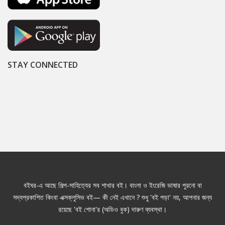
STAY CONNECTED
বইঘর-এ আছে শিল্প-সাহিত্যের সব শাখার বই। বাংলা ও ইংরেজি ভাষার পুরনো বা
সদ্যপ্রকাশিত কিংবা এক্সক্লুসিভ বই— কী নেই এখানে ? শুধু 'বই পড়া' নয়, আপনার জন্য
রয়েছে 'বই শোনা'র (অডিও বুক) দারুণ ব্যবস্থা।