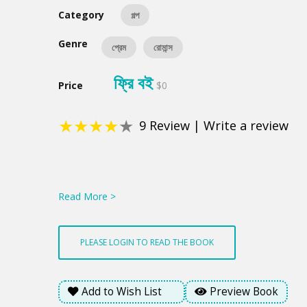
Category
গল্প
Genre
প্রেম
রোমান্স
ফ্রি বই
Price
$0
★
★
★
★
★
9
Review
|
Write a review
Product
Summery
Read More >
PLEASE LOGIN TO READ THE BOOK
Add to Wish List
Preview Book