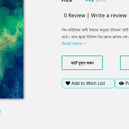
Price
$0.99
0
Review
|
Write a review
Product
শিশু সাহিত্যিক আলী ইমামের ‘মানুষের ইতিকথা’ বইটি
Summery
রচনা। মানব জন্মের ইতিহাস নিয়ে জল্পনা-কল্পনার শে
Read More >
মানবের জন্ম, অবস্থান, ক্রম-বিবর্তনের ধাপ, ইতিহাস,
বৈজ্ঞানিক অনুন্ধান থেকে শুরু করে আজকের এই মান
কার্টে যুক্ত করুন
Add to Wish List
P