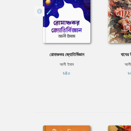
রোমাঞ্চকর জ্যোতির্বিজ্ঞান
বাঘের 
আলী ইমাম
আলী
৳৪০
৳