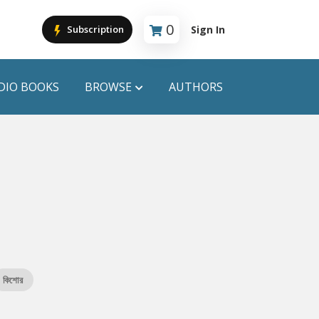
0
Sign In
Subscription
Cart is empty
DIO BOOKS
BROWSE
AUTHORS
PUBLICATIONS
ANYAPROKASH
Anyadhara
ors
Aajob Prokash
Bibliophile
কিশোর
Afsar Brothers