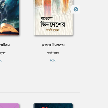
 অভিযান
গল্পগুলো ভিনদেশের
অ্যাডভেঞ্চা
ইমাম
আলী ইমাম
আলী ই
২০
৳৩০
৳৫