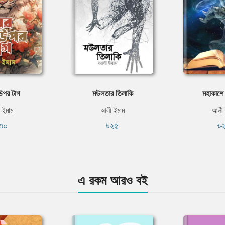
উপর টাগ
মউলতার তিলাকি
মহাকাশে
 ইমাম
আলী ইমাম
আলী 
৩০
৳২৫
৳
এ রকম আরও বই