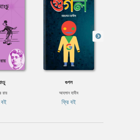
ঘাংচু
গুগল
ক্লেপটোম
ার রায়
আহসান হাবীব
আহসান 
ি বই
ফ্রি বই
ফ্রি