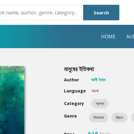
Search
HOME
AU
NRE
POPULAR AUTHORS
HIGHLIGHTS
মানুুষের ইতিকথা
Humayun Ahmed
Hot & New
Author
আলী ইমাম
Mouri Morium
Featured Event
Language
বাংলা
Mohammad Nazim Uddin
Featured Auth
Category
প্রবন্ধ
Shanjana Alam
Best Seller
Genre
শিশুতোষ
বিজ্ঞান
Anisul Hoque
Editors Choice
৳২৫