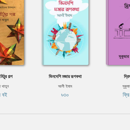
িঠুর গল্প
ভিনদেশি মজার রূপকথা
দ্রি
া খাতুন
আলী ইমাম
সুকুম
ি বই
৳৩০
ফ্র