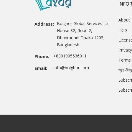
INFO
About
Boighor Global Services Ltd
Address:
Help
House 32, Road 2,
Dhanmondi Dhaka 1205,
Licens
Bangladesh
Privacy
+8801905536011
Phone:
Terms 
info@boighor.com
Email:
ক্রয়-বিক্
Subscri
Subscr