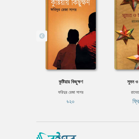
কুষ্টিয়ায় কিছুক্ষণ
সুমন ও ম
ফরিদুর রেজা সাগর
রাবেয়
৳২০
ফ্র