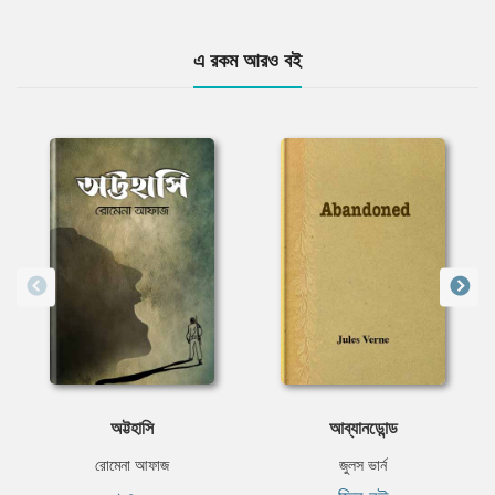
এ রকম আরও বই
অট্টহাসি
আব্যানডোন্ড
রোমেনা আফাজ
জুলস ভার্ন