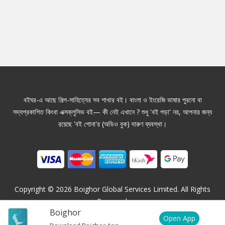
বইঘর-এ আছে শিল্প-সাহিত্যের সব শাখার বই। বাংলা ও ইংরেজি ভাষার পুরনো বা
সদ্যপ্রকাশিত কিংবা এক্সক্লুসিভ বই— কী নেই এখানে ? শুধু 'বই পড়া' নয়, আপনার জন্য
রয়েছে 'বই শোনা'র (অডিও বুক) দারুণ ব্যবস্থা।
Copyright ©
2026
Boighor Global Services Limited. All Rights
Reserved.
Boighor
Open App