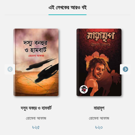
এই লেখকের আরও বই
দস্যু বনহুর ও হামবার্ট
মায়ামৃগ
রোমেনা আফাজ
রোমেনা আফাজ
৳২৫
৳২০