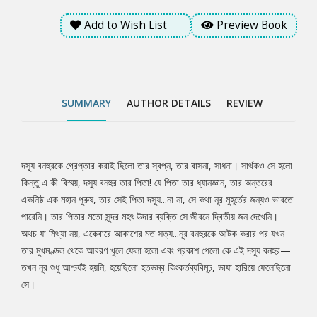
Add to Wish List
Preview Book
SUMMARY
AUTHOR DETAILS
REVIEW
দস্যু বনহুরকে গ্রেপ্তার করাই ছিলো তার স্বপ্ন, তার বাসনা, সাধনা। সার্থকও সে হলো
Tab
কিন্তু এ কী বিস্ময়, দস্যু বনহুর তার পিতা! যে পিতা তার ধ্যানজ্ঞান, তার অন্তরের
একনিষ্ঠ এক মহান পুরুষ, তার সেই পিতা দস্যু...না না, সে কথা নূর মুহূর্তের জন্যও ভাবতে
Article
পারেনি। তার পিতার মতো সুন্দর মহৎ উদার ব্যক্তি সে জীবনে দ্বিতীয় জন দেখেনি।
অথচ যা মিথ্যা নয়, একেবারে আকাশের মত সত্য...নূর বনহুরকে আটক করার পর যখন
তার মুখমণ্ডল থেকে আবরণ খুলে ফেলা হলো এবং প্রকাশ পেলো কে এই দস্যু বনহুর—
তখন নূর শুধু আশ্চর্যই হয়নি, হয়েছিলো হতভম্ব কিংকর্তব্যবিমূঢ়, ভাষা হারিয়ে ফেলেছিলো
সে।