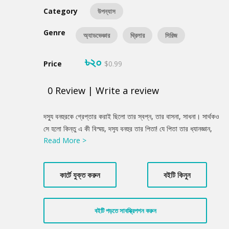
Category
উপন্যাস
Genre
অ্যাডভেঞ্চার
থ্রিলার
সিরিজ
৳২০
Price
$0.99
0
Review
|
Write a review
Product
দস্যু বনহুরকে গ্রেপ্তার করাই ছিলো তার স্বপ্ন, তার বাসনা, সাধনা। সার্থকও
Summery
সে হলো কিন্তু এ কী বিস্ময়, দস্যু বনহুর তার পিতা! যে পিতা তার ধ্যানজ্ঞান,
Read More >
তার অন্তরের একনিষ্ঠ এক মহান পুরুষ, তার সেই পিতা দস্যু...না না, সে কথা
নূর মুহূর্তের জন্যও ভাবতে পারেনি। তার পিতার মতো সুন্দর মহৎ উদার ব্যক্তি
সে জীবনে দ্বিতীয় জন দেখেনি। অথচ যা মিথ্যা নয়, একেবারে আকাশের মত
কার্টে যুক্ত করুন
বইটি কিনুন
সত্য...নূর বনহুরকে আটক করার পর যখন তার মুখমণ্ডল থেকে আবরণ খুলে
ফেলা হলো এবং প্রকাশ পেলো কে এই দস্যু বনহুর— তখন নূর শুধু আশ্চর্যই
হয়নি, হয়েছিলো হতভম্ব কিংকর্তব্যবিমূঢ়, ভাষা হারিয়ে ফেলেছিলো সে।
বইটি পড়তে সাবস্ক্রিপশন করুন