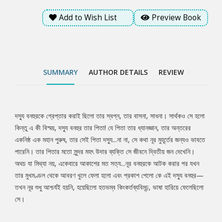
Add to Wish List
Preview Book
SUMMARY
AUTHOR DETAILS
REVIEW
দস্যু বনহুরকে গ্রেপ্তার করাই ছিলো তার স্বপ্ন, তার বাসনা, সাধনা। সার্থকও সে হলো
Tab
কিন্তু এ কী বিস্ময়, দস্যু বনহুর তার পিতা! যে পিতা তার ধ্যানজ্ঞান, তার অন্তরের
একনিষ্ঠ এক মহান পুরুষ, তার সেই পিতা দস্যু...না না, সে কথা নূর মুহূর্তের জন্যও ভাবতে
Article
পারেনি। তার পিতার মতো সুন্দর মহৎ উদার ব্যক্তি সে জীবনে দ্বিতীয় জন দেখেনি।
অথচ যা মিথ্যা নয়, একেবারে আকাশের মত সত্য...নূর বনহুরকে আটক করার পর যখন
তার মুখমণ্ডল থেকে আবরণ খুলে ফেলা হলো এবং প্রকাশ পেলো কে এই দস্যু বনহুর—
তখন নূর শুধু আশ্চর্যই হয়নি, হয়েছিলো হতভম্ব কিংকর্তব্যবিমূঢ়, ভাষা হারিয়ে ফেলেছিলো
সে।