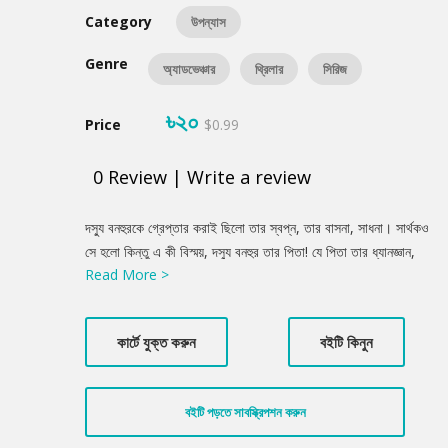
Category
উপন্যাস
Genre
অ্যাডভেঞ্চার
থ্রিলার
সিরিজ
৳২০
Price
$0.99
0
Review
|
Write a review
Product
দস্যু বনহুরকে গ্রেপ্তার করাই ছিলো তার স্বপ্ন, তার বাসনা, সাধনা। সার্থকও
Summery
সে হলো কিন্তু এ কী বিস্ময়, দস্যু বনহুর তার পিতা! যে পিতা তার ধ্যানজ্ঞান,
Read More >
তার অন্তরের একনিষ্ঠ এক মহান পুরুষ, তার সেই পিতা দস্যু...না না, সে কথা
নূর মুহূর্তের জন্যও ভাবতে পারেনি। তার পিতার মতো সুন্দর মহৎ উদার ব্যক্তি
সে জীবনে দ্বিতীয় জন দেখেনি। অথচ যা মিথ্যা নয়, একেবারে আকাশের মত
কার্টে যুক্ত করুন
বইটি কিনুন
সত্য...নূর বনহুরকে আটক করার পর যখন তার মুখমণ্ডল থেকে আবরণ খুলে
ফেলা হলো এবং প্রকাশ পেলো কে এই দস্যু বনহুর— তখন নূর শুধু আশ্চর্যই
হয়নি, হয়েছিলো হতভম্ব কিংকর্তব্যবিমূঢ়, ভাষা হারিয়ে ফেলেছিলো সে।
বইটি পড়তে সাবস্ক্রিপশন করুন