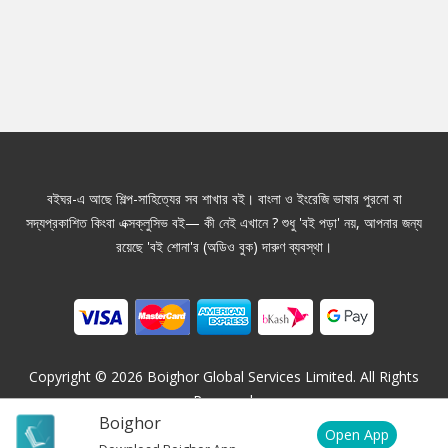
বইঘর-এ আছে শিল্প-সাহিত্যের সব শাখার বই। বাংলা ও ইংরেজি ভাষার পুরনো বা
সদ্যপ্রকাশিত কিংবা এক্সক্লুসিভ বই— কী নেই এখানে ? শুধু 'বই পড়া' নয়, আপনার জন্য
রয়েছে 'বই শোনা'র (অডিও বুক) দারুণ ব্যবস্থা।
Copyright ©
2026
Boighor Global Services Limited. All Rights
Reserved.
Boighor
Open App