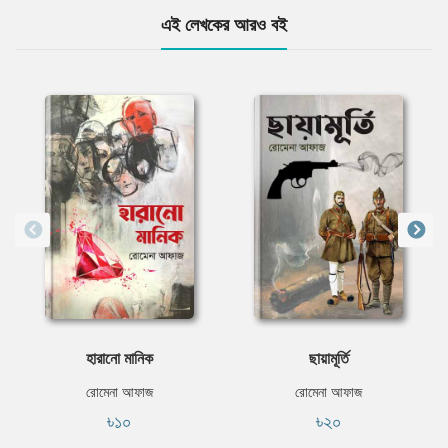
এই লেখকের আরও বই
হারানো মানিক
ছায়ামূর্তি
রোমেনা আফাজ
রোমেনা আফাজ
৳১০
৳২০