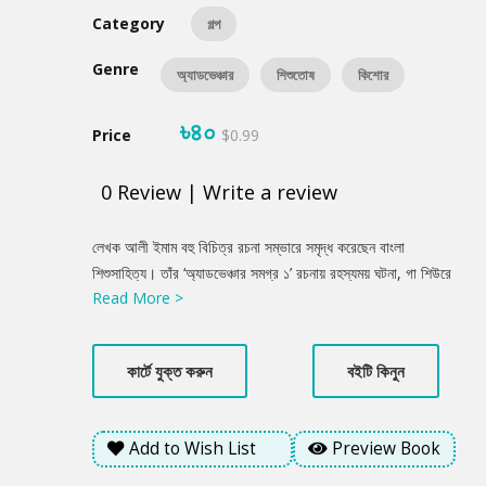
Category
গল্প
Genre
অ্যাডভেঞ্চার
শিশুতোষ
কিশোর
৳৪০
Price
$0.99
0
Review
|
Write a review
Product
লেখক আলী ইমাম বহু বিচিত্র রচনা সম্ভারে সমৃদ্ধ করেছেন বাংলা
Summery
শিশুসাহিত্য। তাঁর ‘অ্যাডভেঞ্চার সমগ্র ১’ রচনায় রহস্যময় ঘটনা, গা শিউরে
Read More >
ওঠা বিভিন্ন কাহিনী তুলে ধরেছেন।
কার্টে যুক্ত করুন
বইটি কিনুন
Add to Wish List
Preview Book