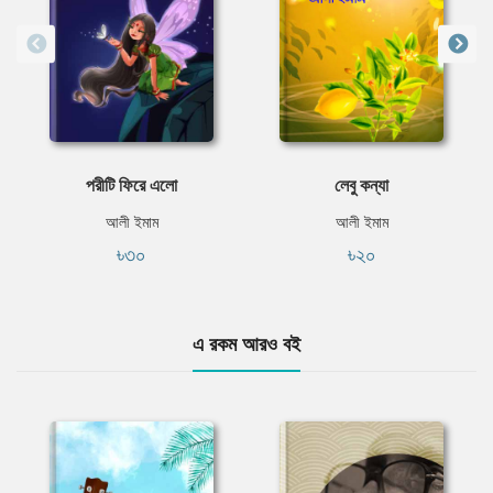
পরীটি ফিরে এলো
লেবু কন্যা
আলী ইমাম
আলী ইমাম
৳৩০
৳২০
এ রকম আরও বই