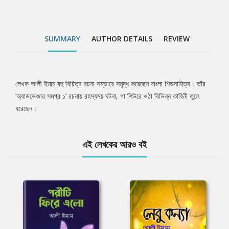
SUMMARY
AUTHOR DETAILS
REVIEW
লেখক আলী ইমাম বহু বিচিত্র রচনা সম্ভারে সমৃদ্ধ করেছেন বাংলা শিশুসাহিত্য। তাঁর
Tab
‘অ্যাডভেঞ্চার সমগ্র ১’ রচনায় রহস্যময় ঘটনা, গা শিউরে ওঠা বিভিন্ন কাহিনী তুলে
ধরেছেন।
Article
এই লেখকের আরও বই