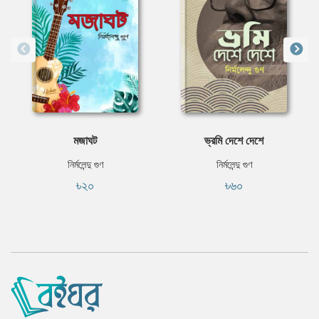
মজাঘট
ভ্রমি দেশে দেশে
নির্মলেন্দু গুণ
নির্মলেন্দু গুণ
৳২০
৳৬০